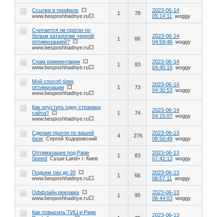
Ссылки в профиле
💥
2023-06-14
1
78
www.besposhhadnye.ru💥
05:14:11
woggy
Считается ли прогон по
белым каталогам черной
2023-06-14
1
86
оптимизацией?
💥
04:59:46
woggy
www.besposhhadnye.ru💥
Спам комментарии
💥
2023-06-14
1
83
www.besposhhadnye.ru💥
04:45:18
woggy
Мой способ блек
2023-06-14
оптимизации
💥
1
73
04:30:53
woggy
www.besposhhadnye.ru💥
Как опустить одну страницу
2023-06-14
сайта?
💥
1
74
04:15:07
woggy
www.besposhhadnye.ru💥
Сделаю прогон по вашей
2023-06-13
4
276
базе
Сергей Ходоровский
08:50:49
woggy
Оптимизация под Page
2023-06-13
1
83
Speed
Суши-Land+ г. Киев
07:42:13
woggy
Подьем тиц до 20
💥
2023-06-13
1
66
www.besposhhadnye.ru💥
06:57:11
woggy
Оффлайн реклама
💥
2023-06-13
1
95
www.besposhhadnye.ru💥
06:44:03
woggy
Как повысить ТИЦ и Page
2023-06-13