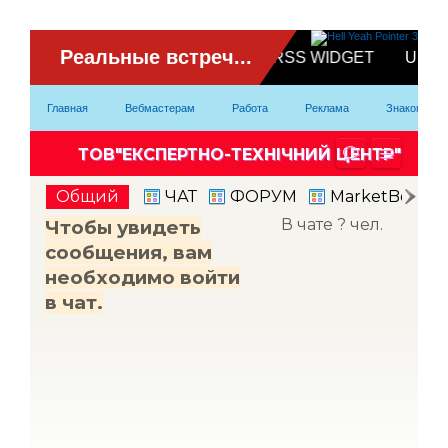
ВидеоЧат
Главная
Вебмастерам
Работа
Реклама
Знакомство
Партнерка
Модели
Контакты