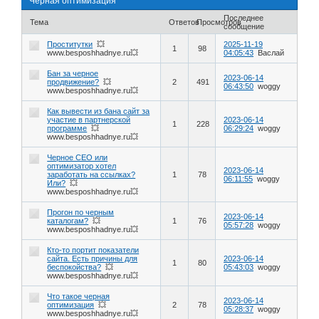
Черная оптимизация
Последнее
Тема
Ответов
Просмотров
сообщение
Проститутки
💥
2025-11-19
1
98
www.besposhhadnye.ru💥
04:05:43
Васлай
Бан за черное
2023-06-14
продвижение?
💥
2
491
06:43:50
woggy
www.besposhhadnye.ru💥
Как вывести из бана сайт за
участие в партнерской
2023-06-14
1
228
программе
💥
06:29:24
woggy
www.besposhhadnye.ru💥
Черное СЕО или
оптимизатор хотел
2023-06-14
заработать на ссылках?
1
78
06:11:55
woggy
Или?
💥
www.besposhhadnye.ru💥
Прогон по черным
2023-06-14
каталогам?
💥
1
76
05:57:28
woggy
www.besposhhadnye.ru💥
Кто-то портит показатели
сайта. Есть причины для
2023-06-14
1
80
беспокойства?
💥
05:43:03
woggy
www.besposhhadnye.ru💥
Что такое черная
2023-06-14
оптимизация
💥
2
78
05:28:37
woggy
www.besposhhadnye.ru💥