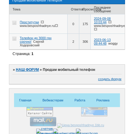
Продам мобильный телефон
Последнее
Тема
Ответов
Просмотров
сообщение
2024-09-08
Проститутки
💥
10:03:44
💥
0
175
www.besposhhadnye.ru💥
www.besposhhadnye.ru
💥
Телефон до 3000 грн
2023-06-13
срочно!
Сергей
2
306
09:44:48
woggy
Ходоровский
Страница:
1
»
НАШ ФОРУМ
»
Продам мобильный телефон
создать форум
Главная
Вебмастерам
Работа
Реклама
Знакомс