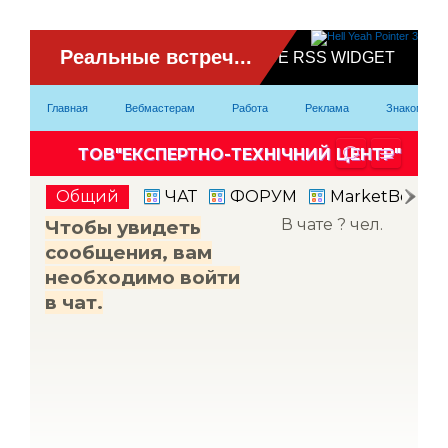
ВидеоЧат
Главная
Вебмастерам
Работа
Реклама
Знакомство
Партнерка
Модели
Контакты