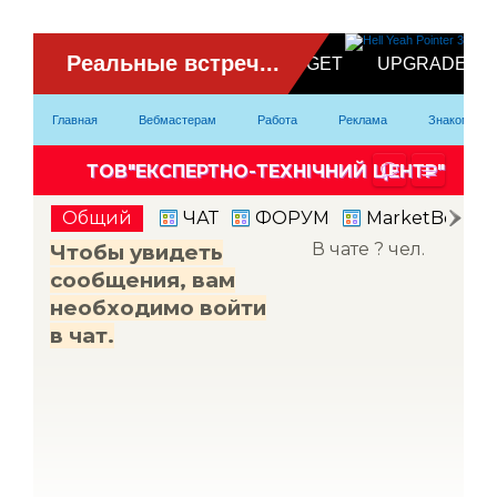
ВидеоЧат
Главная
Вебмастерам
Работа
Реклама
Знакомство
Партнерка
Модели
Контакты