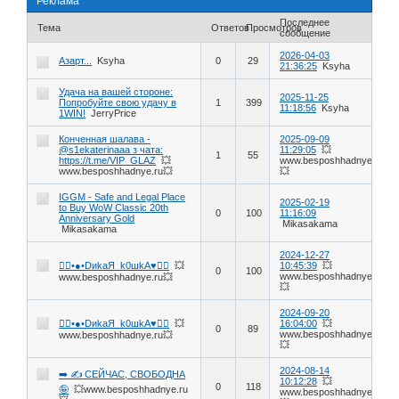
Реклама
Последнее
Тема
Ответов
Просмотров
сообщение
2026-04-03
Азарт...
Ksyha
0
29
21:36:25
Ksyha
Удача на вашей стороне:
2025-11-25
Попробуйте свою удачу в
1
399
11:18:56
Ksyha
1WIN!
JerryPrice
Конченная шалава -
2025-09-09
@s1ekaterinaaa з чата:
11:29:05
💥
1
55
https://t.me/VIP_GLAZ
💥
www.besposhhadnye.ru
www.besposhhadnye.ru💥
💥
IGGM - Safe and Legal Place
2025-02-19
to Buy WoW Classic 20th
0
100
11:16:09
Anniversary Gold
Mikasakama
Mikasakama
2024-12-27
❤️‍🔥•●•DиkаЯ_k0шkА♥️❤️‍🔥
💥
10:45:39
💥
0
100
www.besposhhadnye.ru
www.besposhhadnye.ru💥
💥
2024-09-20
❤️‍🔥•●•DиkаЯ_k0шkА♥️❤️‍🔥
💥
16:04:00
💥
0
89
www.besposhhadnye.ru
www.besposhhadnye.ru💥
💥
2024-08-14
➡️ ✍️ СЕЙЧАС, СВОБОДНА
10:12:28
💥
0
118
🤪
💥www.besposhhadnye.ru
www.besposhhadnye.ru