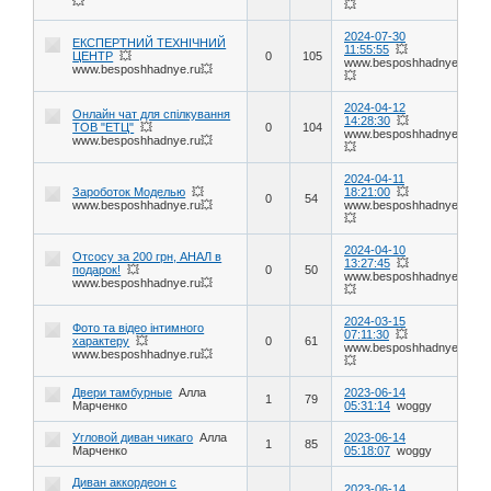
💥
💥
2024-07-30
ЕКСПЕРТНИЙ ТЕХНІЧНИЙ
11:55:55
💥
ЦЕНТР
💥
0
105
www.besposhhadnye.ru
www.besposhhadnye.ru💥
💥
2024-04-12
Онлайн чат для спілкування
14:28:30
💥
ТОВ "ЕТЦ"
💥
0
104
www.besposhhadnye.ru
www.besposhhadnye.ru💥
💥
2024-04-11
Зароботок Моделью
💥
18:21:00
💥
0
54
www.besposhhadnye.ru💥
www.besposhhadnye.ru
💥
2024-04-10
Отсосу за 200 грн, АНАЛ в
13:27:45
💥
подарок!
💥
0
50
www.besposhhadnye.ru
www.besposhhadnye.ru💥
💥
2024-03-15
Фото та відео інтимного
07:11:30
💥
характеру
💥
0
61
www.besposhhadnye.ru
www.besposhhadnye.ru💥
💥
Двери тамбурные
Алла
2023-06-14
1
79
Марченко
05:31:14
woggy
Угловой диван чикаго
Алла
2023-06-14
1
85
Марченко
05:18:07
woggy
Диван аккордеон с
2023-06-14