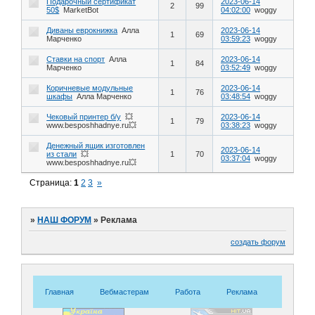
Подарочный cертификат
2023-06-14
2
99
50$
MarketBot
04:02:00
woggy
Диваны еврокнижка
Алла
2023-06-14
1
69
Марченко
03:59:23
woggy
Ставки на спорт
Алла
2023-06-14
1
84
Марченко
03:52:49
woggy
Коричневые модульные
2023-06-14
1
76
шкафы
Алла Марченко
03:48:54
woggy
Чековый принтер б/у
💥
2023-06-14
1
79
www.besposhhadnye.ru💥
03:38:23
woggy
Денежный ящик изготовлен
2023-06-14
из стали
💥
1
70
03:37:04
woggy
www.besposhhadnye.ru💥
Страница:
1
2
3
»
»
НАШ ФОРУМ
»
Реклама
создать форум
Главная
Вебмастерам
Работа
Реклама
Знакомс