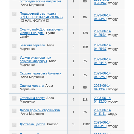
ортопедическим матрасом
1
89
05:03:42
woggy
Алла Марченко
Подарочный cертификат
2023-06-14
50$ QLLC-D1MP-ALZ0-846B
1
86
04:43:59
woggy
💥 НАШ ФОРУМ 💥
Суши-Land+ Доставка суши
2023-06-14
и пиццы на дом.
Суши-
1
139
04:29:34
woggy
Land+
Бетсити зеркало
Алла
2023-06-14
2
108
Марченко
04:25:37
woggy
Услуги риэлтора при
2023-06-14
покупке квартиры
Алла
1
75
04:24:18
woggy
Марченко
Скорая перевозка больных
2023-06-14
1
75
Алла Марченко
04:22:59
woggy
Спинка кровати
Алла
2023-06-14
1
88
Марченко
04:13:48
woggy
Ставки на спорт
Алла
2023-06-14
4
118
Марченко
04:12:30
woggy
Диван прямой еврокнижка
2023-06-14
1
75
Алла Марченко
04:11:11
woggy
2023-06-14
Доставка цветов
Рамзес
3
1282
04:03:19
woggy