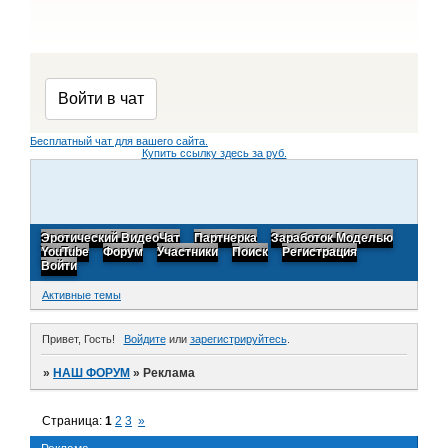
Бесплатный чат для вашего сайта.
Купить ссылку здесь за
руб.
Эротический ВидеоЧат
Партнерка
Заработок Моделью
YouTube
Форум
Участники
Поиск
Регистрация
Войти
Активные темы
Привет, Гость!
Войдите
или
зарегистрируйтесь
.
»
НАШ ФОРУМ
»
Реклама
Страница:
1
2
3
»