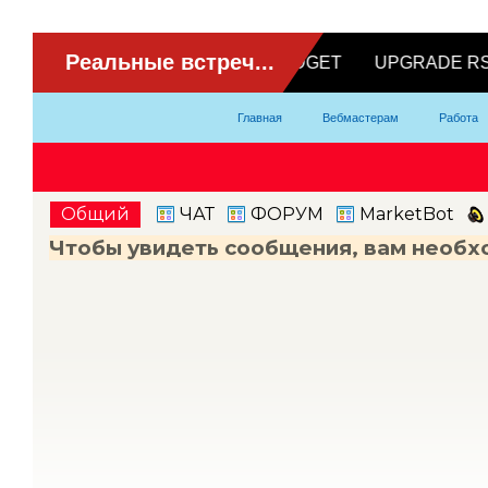
ВидеоЧат
Главная
Вебмастерам
Работа
Партнерка
Модели
Контакты