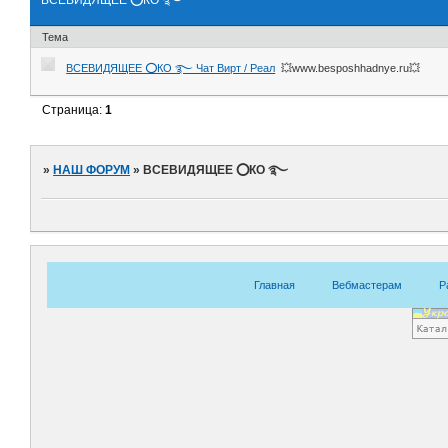
Тема
ВСЕВИДЯЩЕЕ ⭕️КО ࿐ Чат Вирт / Реал
💥www.besposhhadnye.ru💥
Страница:
1
»
НАШ ФОРУМ
»
ВСЕВИДЯЩЕЕ ⭕️КО ࿐
Главная
Вебмастерам
Р