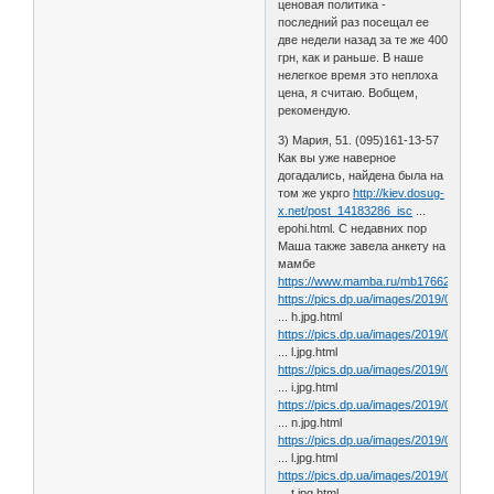
ценовая политика -
последний раз посещал ее
две недели назад за те же 400
грн, как и раньше. В наше
нелегкое время это неплоха
цена, я считаю. Вобщем,
рекомендую.
3) Мария, 51. (095)161-13-57
Как вы уже наверное
догадались, найдена была на
том же укрго
http://kiev.dosug-
x.net/post_14183286_isc
...
epohi.html. С недавних пор
Маша также завела анкету на
мамбе
https://www.mamba.ru/mb1766293285.
https://pics.dp.ua/images/2019/02/kh62
... h.jpg.html
https://pics.dp.ua/images/2019/02/nfy1w
... l.jpg.html
https://pics.dp.ua/images/2019/02/mm4r
... i.jpg.html
https://pics.dp.ua/images/2019/02/ygkd
... n.jpg.html
https://pics.dp.ua/images/2019/02/tnexs
... l.jpg.html
https://pics.dp.ua/images/2019/02/lhfn6
... t.jpg.html