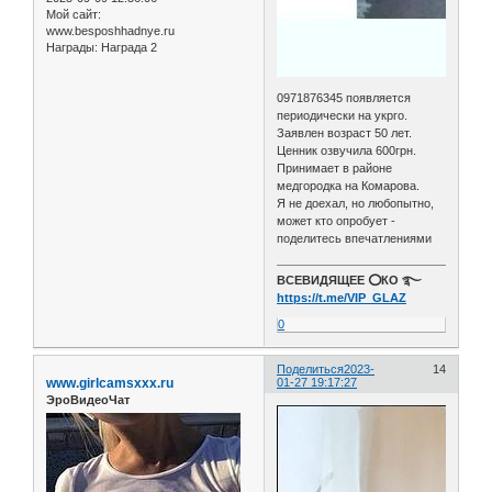
Мой сайт:
www.besposhhadnye.ru
Награды:
Награда 2
0971876345 появляется
периодически на укрго.
Заявлен возраст 50 лет.
Ценник озвучила 600грн.
Принимает в районе
медгородка на Комарова.
Я не доехал, но любопытно,
может кто опробует -
поделитесь впечатлениями
ВСЕВИДЯЩЕЕ ⭕️КО ࿐
https://t.me/VIP_GLAZ
0
Поделиться
2023-
14
www.girlcamsxxx.ru
01-27 19:17:27
ЭроВидеоЧат