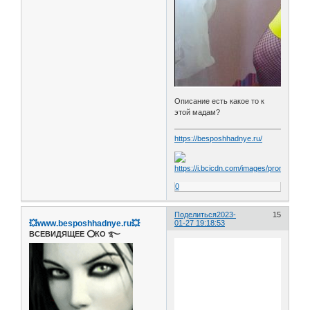
Описание есть какое то к
этой мадам?
https://besposhhadnye.ru/
0
Поделиться
2023-
15
💥www.besposhhadnye.ru💥
01-27 19:18:53
ВСЕВИДЯЩЕЕ ⭕️КО ࿐