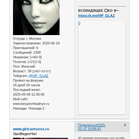
ВСЕВИДЯЩЕЕ ⭕️КО ࿐
https://t.me/VIP_GLAZ
0
Откуда:
г. Москва
Зарегистрирован
: 2020-06-18
Приглашений:
6
Сообщений:
1399
Уважение:
[+40/-0]
Позитив:
[+211/-0]
Пол:
Женский
Возраст:
39
[1987-03-07]
Telegram:
@VIP_GLAZ
Провел на форуме:
16 дней 20 часов
Последний визит:
2025-09-09 12:36:06
Мой сайт:
www.besposhhadnye.ru
Награды:
Награда 2
Поделиться
2023-
8
www.girlcamsxxx.ru
01-27 19:08:43
ЭроВидеоЧат
Из матюр посещал эту особу