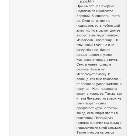
... p.jpg.html
Принимает на Печерске
недалеко от кинотеатра
Зоряний. Внешность - фото
ее. Сиси естественно
подвисают, есть небольшой
животик. Но в целом, для ее
возраста выглядит неплохо.
Из плюсов - влагалище. Не
"мышиный глаз", но и не
раздолбанное. Для ее
возраста вполне узкое.
Компрессия присутствует.
Секс и минет только в
резинке. Анала нет.
Использует смазку. И
вообще, как мне показалось,
от процесса удовольствия не
получает. Но отношение к
клиенту хорошее. Так же, как
и тетя Лена жестко время не
лимитирует и сама
предлагает идти на третий
заход, если видит что ты в
состоянии. Первый раз
посетил ее почти год назад и
периодически к ней заезжаю.
Также плюсом является