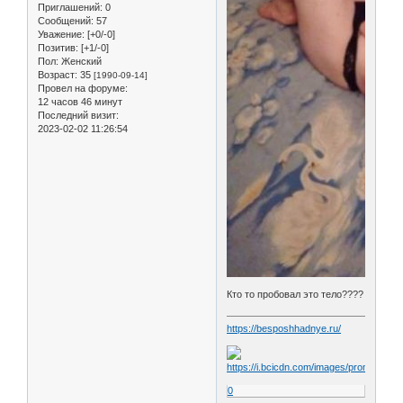
Приглашений:
0
Сообщений:
57
Уважение:
[+0/-0]
Позитив:
[+1/-0]
Пол:
Женский
Возраст:
35
[1990-09-14]
Провел на форуме:
12 часов 46 минут
Последний визит:
2023-02-02 11:26:54
Кто то пробовал это тело????
https://besposhhadnye.ru/
0