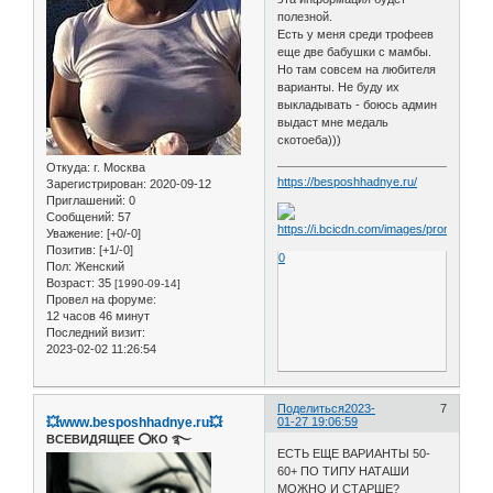
полезной.
Есть у меня среди трофеев
еще две бабушки с мамбы.
Но там совсем на любителя
варианты. Не буду их
выкладывать - боюсь админ
выдаст мне медаль
скотоеба)))
Откуда:
г. Москва
https://besposhhadnye.ru/
Зарегистрирован
: 2020-09-12
Приглашений:
0
Сообщений:
57
Уважение:
[+0/-0]
Позитив:
[+1/-0]
0
Пол:
Женский
Возраст:
35
[1990-09-14]
Провел на форуме:
12 часов 46 минут
Последний визит:
2023-02-02 11:26:54
Поделиться
2023-
7
💥www.besposhhadnye.ru💥
01-27 19:06:59
ВСЕВИДЯЩЕЕ ⭕️КО ࿐
ЕСТЬ ЕЩЕ ВАРИАНТЫ 50-
60+ ПО ТИПУ НАТАШИ
МОЖНО И СТАРШЕ?