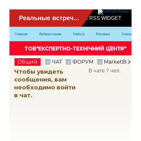
ВидеоЧат
Главная
Вебмастерам
Работа
Реклама
Знакомство
Партнерка
Модели
Контакты