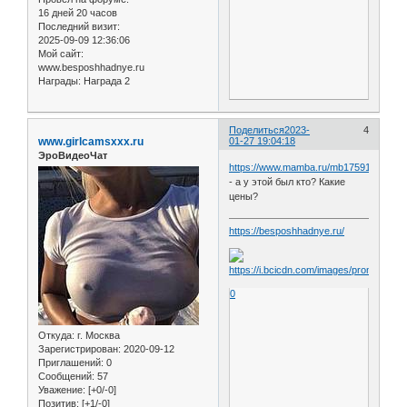
16 дней 20 часов
Последний визит:
2025-09-09 12:36:06
Мой сайт:
www.besposhhadnye.ru
Награды:
Награда 2
Поделиться
2023-
4
www.girlcamsxxx.ru
01-27 19:04:18
ЭроВидеоЧат
https://www.mamba.ru/mb1759131029
- а у этой был кто? Какие
цены?
https://besposhhadnye.ru/
0
Откуда:
г. Москва
Зарегистрирован
: 2020-09-12
Приглашений:
0
Сообщений:
57
Уважение:
[+0/-0]
Позитив:
[+1/-0]