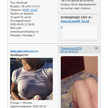
так и не дошло до встречи
Пол:
Женский
возраст ей не принцыриален .
Возраст:
39
[1987-03-07]
на контакт идет отлично.
Telegram:
@VIP_GLAZ
Провел на форуме:
16 дней 20 часов
ВСЕВИДЯЩЕЕ ⭕️КО ࿐
Последний визит:
https://t.me/VIP_GLAZ
2025-09-09 12:36:06
0
Мой сайт:
www.besposhhadnye.ru
Награды:
Награда 2
Поделиться
2023-
10
www.girlcamsxxx.ru
01-27 19:11:12
ЭроВидеоЧат
Откуда:
г. Москва
Зарегистрирован
: 2020-09-12