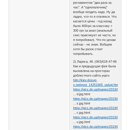
регламентом "два раза за
час". А "однопалочниц"
вообще пиздить надо. Ну да
ладно, что-то я отвлекся. Что
касается цены - год назад
было 400грн за классику +
300 грн за анал (анальный
секс практикует не часто, но
я попробовал). Что по ценам
сейчас - не знаю. Вобщем
хотя бы разок стоит
попробывать.
2) Лариса, 48. (063)618-47-86
Как и предыдущая фея была
выловлена на просторах
доблестного сайта укрго
http://kiev.dosug-
x.net/post_14251665_uslugi.html
https://pics.dp.ua/images/2019/02/94lb4
... d.jpg.html
https://pics.dp.ua/images/2019/02/buow
... s.jpg.html
https://pics.dp.ua/images/2019/02/rda00
... c.jpg.html
https://pics.dp.ua/images/2019/02/kld8j
... u.jpg.html
https://pics.dp.ua/images/2019/02/ul331