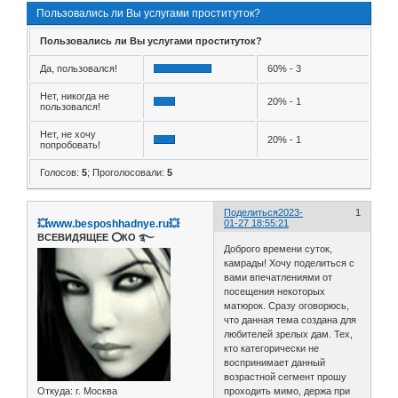
Пользовались ли Вы услугами проституток?
Пользовались ли Вы услугами проституток?
Да, пользовался!
60% - 3
Нет, никогда не
20% - 1
пользовался!
Нет, не хочу
20% - 1
попробовать!
Голосов:
5
;
Проголосовали:
5
Поделиться
2023-
1
💥www.besposhhadnye.ru💥
01-27 18:55:21
ВСЕВИДЯЩЕЕ ⭕️КО ࿐
Доброго времени суток,
камрады! Хочу поделиться с
вами впечатлениями от
посещения некоторых
матюрок. Сразу оговорюсь,
что данная тема создана для
любителей зрелых дам. Тех,
кто категорически не
воспринимает данный
возрастной сегмент прошу
Откуда:
г. Москва
проходить мимо, держа при