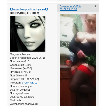
Поделиться
2023-
11
💥www.besposhhadnye.ru💥
01-27 19:13:10
ВСЕВИДЯЩЕЕ ⭕️КО ࿐
Откуда:
г. Москва
Зарегистрирован
: 2020-06-18
Приглашений:
6
Сообщений:
1399
Уважение:
[+40/-0]
Позитив:
[+211/-0]
Пол:
Женский
Возраст:
39
[1987-03-07]
Telegram:
@VIP_GLAZ
Провел на форуме:
16 дней 20 часов
Последний визит:
2025-09-09 12:36:06
Мой сайт:
www.besposhhadnye.ru