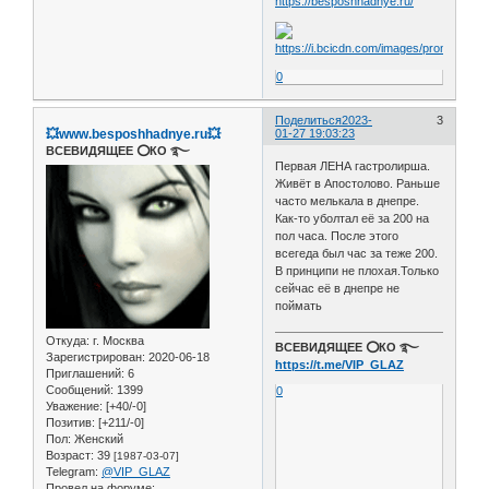
https://besposhhadnye.ru/
0
Поделиться
2023-
3
💥www.besposhhadnye.ru💥
01-27 19:03:23
ВСЕВИДЯЩЕЕ ⭕️КО ࿐
Первая ЛЕНА гастролирша.
Живёт в Апостолово. Раньше
часто мелькала в днепре.
Как-то уболтал её за 200 на
пол часа. После этого
всегеда был час за теже 200.
В принципи не плохая.Только
сейчас её в днепре не
поймать
Откуда:
г. Москва
ВСЕВИДЯЩЕЕ ⭕️КО ࿐
Зарегистрирован
: 2020-06-18
https://t.me/VIP_GLAZ
Приглашений:
6
Сообщений:
1399
0
Уважение:
[+40/-0]
Позитив:
[+211/-0]
Пол:
Женский
Возраст:
39
[1987-03-07]
Telegram:
@VIP_GLAZ
Провел на форуме: