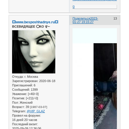
0
Поделиться
2023-
13
💥www.besposhhadnye.ru💥
01-27 19:15:27
ВСЕВИДЯЩЕЕ ⭕️КО ࿐
Откуда:
г. Москва
Зарегистрирован
: 2020-06-18
Приглашений:
6
Сообщений:
1399
Уважение:
[+40/-0]
Позитив:
[+211/-0]
Пол:
Женский
Возраст:
39
[1987-03-07]
Telegram:
@VIP_GLAZ
Провел на форуме:
16 дней 20 часов
Последний визит:
2025-09-09 12:36:06