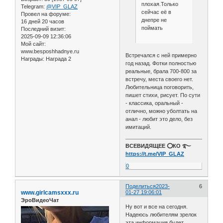
плохая.Только
Telegram:
@VIP_GLAZ
сейчас её в
Провел на форуме:
днепре не
16 дней 20 часов
поймать
Последний визит:
2025-09-09 12:36:06
Мой сайт:
www.besposhhadnye.ru
Встречался с ней примерно
Награды:
Награда 2
год назад. Фотки полностью
реальные, брала 700-800 за
встречу, места своего нет.
Любительница поговорить,
пишет стихи, рисует. По сути
- классика, оральный -
отлично, можно уболтать на
анал - любит это дело, без
имитаций.
ВСЕВИДЯЩЕЕ ⭕️КО ࿐
https://t.me/VIP_GLAZ
0
Поделиться
2023-
6
www.girlcamsxxx.ru
01-27 19:06:01
ЭроВидеоЧат
Ну вот и все на сегодня.
Надеюсь любителям зрелок
эта информация будет