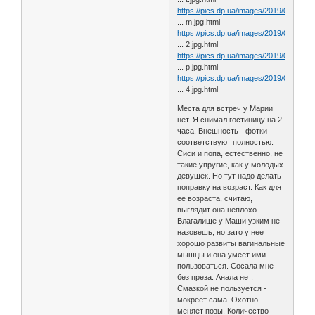
https://pics.dp.ua/images/2019/02/bkn8
... m.jpg.html
https://pics.dp.ua/images/2019/02/3d2o
... 2.jpg.html
https://pics.dp.ua/images/2019/02/o3taa
... p.jpg.html
https://pics.dp.ua/images/2019/02/gtpto
... 4.jpg.html
Места для встреч у Марии
нет. Я снимал гостиницу на 2
часа. Внешность - фотки
соответствуют полностью.
Сиси и попа, естественно, не
такие упругие, как у молодых
девушек. Но тут надо делать
поправку на возраст. Как для
ее возраста, считаю,
выглядит она неплохо.
Влагалище у Маши узким не
назовешь, но зато у нее
хорошо развиты вагинальные
мышцы и она умеет ими
пользоваться. Сосала мне
без преза. Анала нет.
Смазкой не пользуется -
мокреет сама. Охотно
меняет позы. Количество