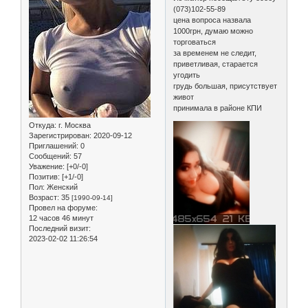
(073)102-55-89
цена вопроса назвала
1000грн, думаю можно
торговаться
за временем не следит,
приветливая, старается
угодить
грудь большая, присутствует
живот
принимала в районе КПИ
Откуда:
г. Москва
Зарегистрирован
: 2020-09-12
Приглашений:
0
Сообщений:
57
Уважение:
[+0/-0]
Позитив:
[+1/-0]
Пол:
Женский
Возраст:
35
[1990-09-14]
Провел на форуме:
12 часов 46 минут
Последний визит:
2023-02-02 11:26:54