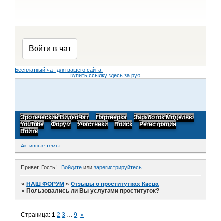
Бесплатный чат для вашего сайта.
Купить ссылку здесь за
руб.
Эротический ВидеоЧат
Партнерка
Заработок Моделью
YouTube
Форум
Участники
Поиск
Регистрация
Войти
Активные темы
Привет, Гость!
Войдите
или
зарегистрируйтесь
.
»
НАШ ФОРУМ
»
Отзывы о проститутках Киева
»
Пользовались ли Вы услугами проституток?
Страница:
1
2
3
…
9
»