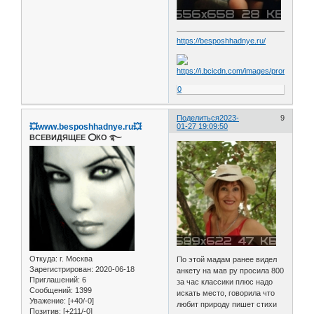
https://besposhhadnye.ru/
0
Поделиться
2023-
9
💥www.besposhhadnye.ru💥
01-27 19:09:50
ВСЕВИДЯЩЕЕ ⭕️КО ࿐
Откуда:
г. Москва
По этой мадам ранее видел
Зарегистрирован
: 2020-06-18
анкету на мав ру просила 800
Приглашений:
6
за час классики плюс надо
Сообщений:
1399
искать место, говорила что
Уважение:
[+40/-0]
любит природу пишет стихи
Позитив:
[+211/-0]