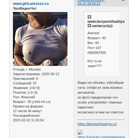
www.girlcamsxxx.ru
01-27 19:14:13
ЭроВидеоЧат
💥
www.besposhhadnye.ru
💥 написал(а):
Анечка!
Возраст: 40
Вес: 60
Рост:167
0992897935
Кто то ее
знает???
Откуда:
г. Москва
Зарегистрирован
: 2020-09-12
Приглашений:
0
Видел ее объявы, убитейшая
Сообщений:
57
хата, селфи из зала игровых
Уважение:
[+0/-0]
Позитив:
[+1/-0]
автоматов..
Пол:
Женский
по фото предполагаю что
Возраст:
35
[1990-09-14]
особь употребляет тяжелые
Провел на форуме:
наркотики
12 часов 46 минут
не рискнул и вам не советую
Последний визит:
2023-02-02 11:26:54
https://besposhhadnye.ru/