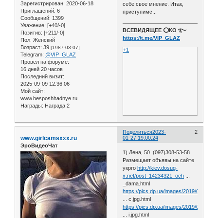
Зарегистрирован
: 2020-06-18
себе свое мнение. Итак,
Приглашений:
6
приступимс...
Сообщений:
1399
Уважение:
[+40/-0]
ВСЕВИДЯЩЕЕ ⭕️КО ࿐
Позитив:
[+211/-0]
https://t.me/VIP_GLAZ
Пол:
Женский
Возраст:
39
[1987-03-07]
+1
Telegram:
@VIP_GLAZ
Провел на форуме:
16 дней 20 часов
Последний визит:
2025-09-09 12:36:06
Мой сайт:
www.besposhhadnye.ru
Награды:
Награда 2
Поделиться
2023-
2
www.girlcamsxxx.ru
01-27 19:00:24
ЭроВидеоЧат
1) Лена, 50. (097)308-53-58
Размещает объявы на сайте
укрго
http://kiev.dosug-
x.net/post_14234321_och
...
_dama.html
https://pics.dp.ua/images/2019/02/klv4y
... c.jpg.html
https://pics.dp.ua/images/2019/02/1rqas
... i.jpg.html