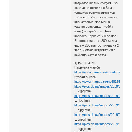
подходов не лимитирует - за
два часа чпокнул ее 6 раз
(спасибо вспомогательной
таблетке). У меня сложилось
впечатление, что Маша
удачно совмещает хобби
(секс) и заработок. Цена
вопроса - просит 500 за час.
Я договорился за 800 за два
часа + 250 грн гостиница на 2
часа. Думаю встретиться с
ней еще хотя б разок.
4) Наташа, 59.
Нашел на мамбе
https://www.mamba.ru/zanatvas
Вторая анкета
https://www.mamba.ru/mb681651435
https://pics.dp.ua/images/2019/02/kysz
... k.jpg.html
https://pics.dp.ua/images/2019/02/dnuz
... i.jpg.html
https://pics.dp.ua/images/2019/02/0oum
... r.jpg.html
https://pics.dp.ua/images/2019/02/f6sw6
... u.jpg.html
https://pics.dp.ua/images/2019/02/q0fu8
... a.jpg.html