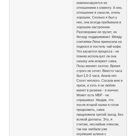
компенсируются ее
отношением к клиенту. А оно,
отношение в смысле, очень
хорошее. Сколько я был у
нее, она всегда пребывала в
хорошем настроении.
Разговорами не грузит, но
беседу поддерживает. Между
соитиями Лена приносила на
подносе в постель чай-кофе.
Что касается процесса - не
помню использует ли она
смазку или мокреет сама.
Позы меняет охотно. Время
строго не сечет. Вместо часа
был 1,5-2 часа. Анала нет.
Сосет неплохо. Сосала мне в
презе, и хоть я не люблю
минет в резинке - я кончил.
Может есть МБР - не
спрашивал. Увидав, что
после второй палки я готов
продолжить, сама
предложила третий заход. Без
всякой доплаты. Это, я
считаю, неслабым плюсом,
так как заебали уже
охуевшие шлюхи с