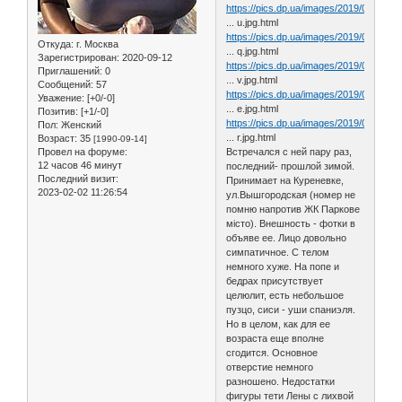
https://pics.dp.ua/images/2019/02/pk8y
... u.jpg.html
https://pics.dp.ua/images/2019/02/ckc0
Откуда:
г. Москва
... q.jpg.html
Зарегистрирован
: 2020-09-12
https://pics.dp.ua/images/2019/02/euv9
Приглашений:
0
... v.jpg.html
Сообщений:
57
https://pics.dp.ua/images/2019/02/pc9y
Уважение:
[+0/-0]
... e.jpg.html
Позитив:
[+1/-0]
https://pics.dp.ua/images/2019/02/xnsu
Пол:
Женский
... r.jpg.html
Возраст:
35
[1990-09-14]
Встречался с ней пару раз,
Провел на форуме:
12 часов 46 минут
последний- прошлой зимой.
Последний визит:
Принимает на Куреневке,
2023-02-02 11:26:54
ул.Вышгородская (номер не
помню напротив ЖК Паркове
місто). Внешность - фотки в
объяве ее. Лицо довольно
симпатичное. С телом
немного хуже. На попе и
бедрах присутствует
целюлит, есть небольшое
пузцо, сиси - уши спаниэля.
Но в целом, как для ее
возраста еще вполне
сгодится. Основное
отверстие немного
разношено. Недостатки
фигуры тети Лены с лихвой