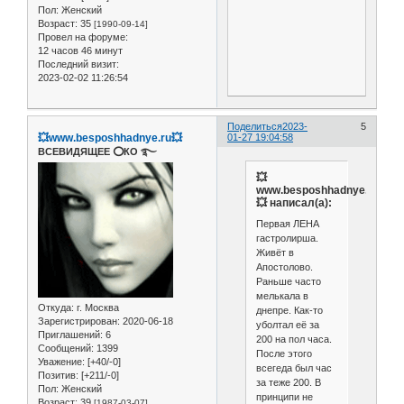
Пол:
Женский
Возраст:
35
[1990-09-14]
Провел на форуме:
12 часов 46 минут
Последний визит:
2023-02-02 11:26:54
Поделиться
2023-
5
💥www.besposhhadnye.ru💥
01-27 19:04:58
ВСЕВИДЯЩЕЕ ⭕️КО ࿐
💥
www.besposhhadnye.ru
💥 написал(а):
Первая ЛЕНА
гастролирша.
Живёт в
Апостолово.
Раньше часто
мелькала в
Откуда:
г. Москва
днепре. Как-то
Зарегистрирован
: 2020-06-18
уболтал её за
Приглашений:
6
200 на пол часа.
Сообщений:
1399
После этого
Уважение:
[+40/-0]
всегеда был час
Позитив:
[+211/-0]
за теже 200. В
Пол:
Женский
принципи не
Возраст:
39
[1987-03-07]