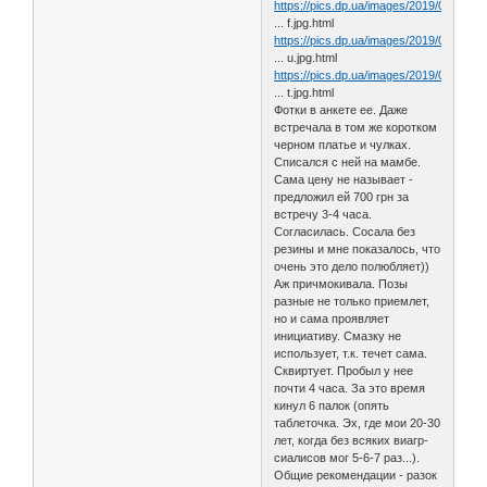
https://pics.dp.ua/images/2019/02/17de
... f.jpg.html
https://pics.dp.ua/images/2019/02/xzc9
... u.jpg.html
https://pics.dp.ua/images/2019/02/j574d
... t.jpg.html
Фотки в анкете ее. Даже
встречала в том же коротком
черном платье и чулках.
Списался с ней на мамбе.
Сама цену не называет -
предложил ей 700 грн за
встречу 3-4 часа.
Согласилась. Сосала без
резины и мне показалось, что
очень это дело полюбляет))
Аж причмокивала. Позы
разные не только приемлет,
но и сама проявляет
инициативу. Смазку не
использует, т.к. течет сама.
Сквиртует. Пробыл у нее
почти 4 часа. За это время
кинул 6 палок (опять
таблеточка. Эх, где мои 20-30
лет, когда без всяких виагр-
сиалисов мог 5-6-7 раз...).
Общие рекомендации - разок