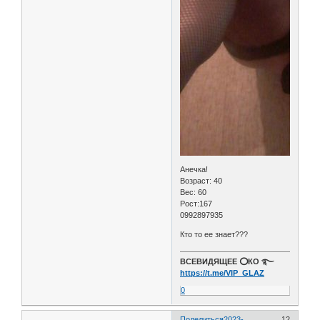
Анечка!
Возраст: 40
Вес: 60
Рост:167
0992897935
Кто то ее знает???
ВСЕВИДЯЩЕЕ ⭕️КО ࿐
https://t.me/VIP_GLAZ
0
Поделиться
2023-
12