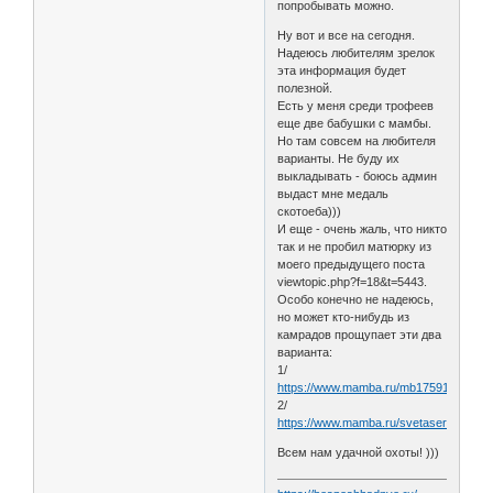
попробывать можно.
Ну вот и все на сегодня.
Надеюсь любителям зрелок
эта информация будет
полезной.
Есть у меня среди трофеев
еще две бабушки с мамбы.
Но там совсем на любителя
варианты. Не буду их
выкладывать - боюсь админ
выдаст мне медаль
скотоеба)))
И еще - очень жаль, что никто
так и не пробил матюрку из
моего предыдущего поста
viewtopic.php?f=18&t=5443.
Особо конечно не надеюсь,
но может кто-нибудь из
камрадов прощупает эти два
варианта:
1/
https://www.mamba.ru/mb1759131029
2/
https://www.mamba.ru/svetaseregina
Всем нам удачной охоты! )))