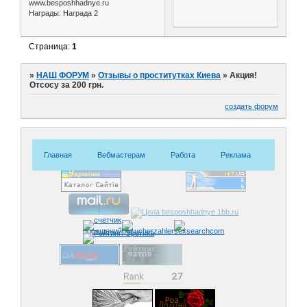
www.besposhhadnye.ru
Награды:
Награда 2
Страница:
1
»
НАШ ФОРУМ
»
Отзывы о проститутках Киева
»
Акция!
Отсосу за 200 грн.
создать форум
Главная
Вебмастерам
Работа
Реклама
Знакомс