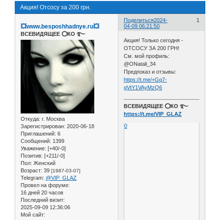
Акция! Отсосу за 200 грн.
Поделиться
2024-
1
💥www.besposhhadnye.ru💥
04-09 06:21:50
ВСЕВИДЯЩЕЕ ⭕️КО ࿐
Акция! Только сегодня -
ОТСОСУ ЗА 200 ГРН!
См. мой профиль:
@ONatali_34
Предпоказ и отзывы:
https://t.me/+Gq7-
gVtY1VAyMzQ6
ВСЕВИДЯЩЕЕ ⭕️КО ࿐
https://t.me/VIP_GLAZ
Откуда:
г. Москва
0
Зарегистрирован
: 2020-06-18
Приглашений:
6
Сообщений:
1399
Уважение:
[+40/-0]
Позитив:
[+211/-0]
Пол:
Женский
Возраст:
39
[1987-03-07]
Telegram:
@VIP_GLAZ
Провел на форуме:
16 дней 20 часов
Последний визит:
2025-09-09 12:36:06
Мой сайт: