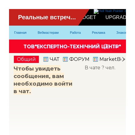
ВидеоЧат
Главная
Вебмастерам
Работа
Реклама
Знакомство
Партнерка
Модели
Контакты