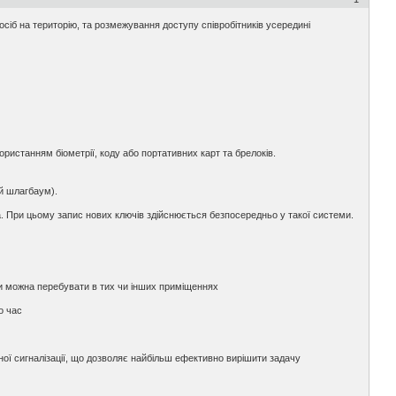
сіб на територію, та розмежування доступу співробітників усередині
станням біометрії, коду або портативних карт та брелоків.
ий шлагбаум).
на. При цьому запис нових ключів здійснюється безпосередньо у такої системи.
оли можна перебувати в тих чи інших приміщеннях
о час
ної сигналізації, що дозволяє найбільш ефективно вирішити задачу