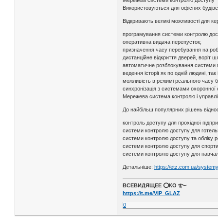
Мережеві системи контролю доступу
Використовуються для офісних будівел
Відкривають великі можливості для кер
програмування системи контролю дост
оперативна видача перепусток;
призначення часу перебування на робо
дистанційне відкриття дверей, воріт ш
автоматичне розблокування системи п
ведення історії як по одній людині, т
можливість в режимі реального часу ба
синхронізація з системами охоронної 
Мережева система контролю і управлін
До найбільш популярних рішень відно
контроль доступу для прохідної підпр
системи контролю доступу для готель
системи контролю доступу та обліку р
системи контролю доступу для спорти
системи контролю доступу для навчал
Детальніше:
https://etz.com.ua/systemy
ВСЕВИДЯЩЕЕ ⭕️КО ࿐
https://t.me/VIP_GLAZ
0