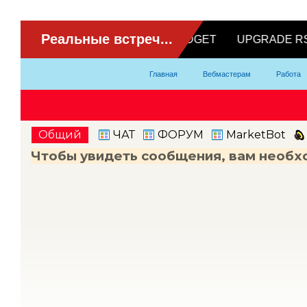
ВидеоЧат
Главная
Вебмастерам
Работа
Партнерка
Модели
Контакты