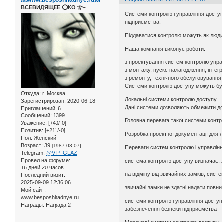
ВСЕВИДЯЩЕЕ ⭕️КО ࿐
Системи контролю і управління доступ
підприємства.
Піддаватися контролю можуть як люди,
Наша компанія виконує роботи:
з проектування систем контролю упра
з монтажу, пуско-налагодження, інтег
з ремонту, технічного обслуговуванн
Системи контролю доступу можуть бут
Откуда:
г. Москва
Локальні системи контролю доступу
Зарегистрирован
: 2020-06-18
Дані системи дозволяють обмежити дос
Приглашений:
6
Сообщений:
1399
Головна перевага такої системи контро
Уважение:
[+40/-0]
Позитив:
[+211/-0]
Розробка проектної документації для 
Пол:
Женский
Возраст:
39
[1987-03-07]
Переваги систем контролю і управлін
Telegram:
@VIP_GLAZ
Провел на форуме:
система контролю доступу визначає, х
16 дней 20 часов
на відміну від звичайних замків, сис
Последний визит:
2025-09-09 12:36:06
звичайні замки не здатні надати повний
Мой сайт:
www.besposhhadnye.ru
системи контролю і управління доступ
Награды:
Награда 2
забезпечення безпеки підприємства