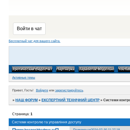
Бесплатный чат для вашего сайта.
Эротический ВидеоЧат
Партнерка
Заработок Моделью
YouTu
Активные темы
Привет, Гость!
Войдите
или
зарегистрируйтесь
.
»
НАШ ФОРУМ
»
ЕКСПЕРТНИЙ ТЕХНІЧНИЙ ЦЕНТР
»
Системи контр
Страница:
1
Системи контролю та управління доступу
💥www.besposhhadnye.ru💥
Поделиться
2024-07-30 11:27:18