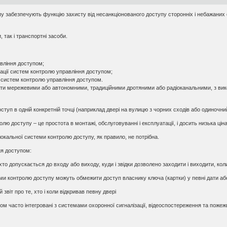
у забезпечують функцію захисту від несанкціонованого доступу сторонніх і небажаних о
 так і транспортні засоби.
вління доступом;
рації систем контролю управління доступом;
я систем контролю управління доступом.
и мережевими або автономними, традиційними дротяними або радіоканальними, з викори
туп в одній конкретній точці (наприклад двері на вулицю з чорних сходів або одиночн
лю доступу – це простота в монтажі, обслуговуванні і експлуатації, і досить низька ці
локальної системи контролю доступу, як правило, не потрібна.
ня доступом:
то допускається до входу або виходу, куди і звідки дозволено заходити і виходити, к
теми контролю доступу можуть обмежити доступ власнику ключа (картки) у певні дати аб
 звіт про те, хто і коли відкривав певну двері
ом часто інтегровані з системами охоронної сигналізації, відеоспостереження та пожеж