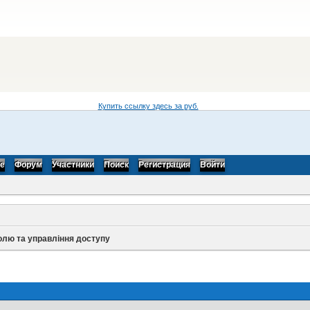
Купить ссылку здесь за
руб.
be
Форум
Участники
Поиск
Регистрация
Войти
олю та управління доступу