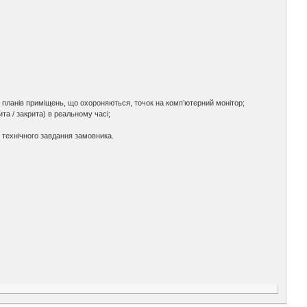
них планів приміщень, що охороняються, точок на комп’ютерний монітор;
та / закрита) в реальному часі;
 технічного завдання замовника.