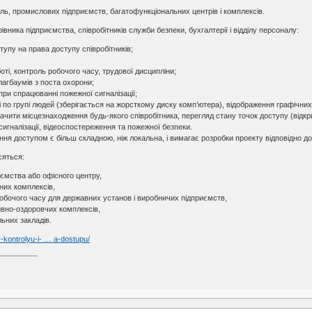
ь, промислових підприємств, багатофункціональних центрів і комплексів.
івника підприємства, співробітників служби безпеки, бухгалтерії і відділу персоналу:
упу на права доступу співробітників;
ті, контроль робочого часу, трудової дисципліни;
лагбаумів з поста охорони;
ри спрацюванні пожежної сигналізації;
ак і по групі людей (зберігається на жорсткому диску комп’ютера), відображення графіч
чити місцезнаходження будь-якого співробітника, перегляд стану точок доступу (відкри
сигналізації, відеоспостереження та пожежної безпеки.
ня доступом є більш складною, ніж локальна, і вимагає розробки проекту відповідно до
сяться:
иємства або офісного центру,
них комплексів,
обочого часу для державних установ і виробничих підприємств,
вно-оздоровчих комплексів,
ьних закладів.
-kontrolyu-i- … a-dostupu/