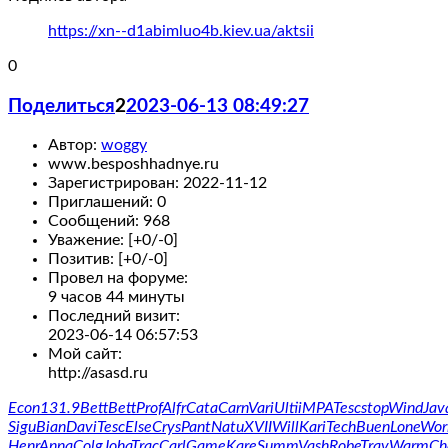
https://xn--d1abimluo4b.kiev.ua/aktsii
0
Поделиться
2
2023-06-13 08:49:27
Автор:
woggy
www.besposhhadnye.ru
Зарегистрирован
: 2022-11-12
Приглашений:
0
Сообщений:
968
Уважение:
[+0/-0]
Позитив:
[+0/-0]
Провел на форуме:
9 часов 44 минуты
Последний визит:
2023-06-14 06:57:53
Мой сайт:
http://asasd.ru
Econ
131.9
Bett
Bett
Prof
Alfr
Cata
Carn
Vari
Ulti
iMPA
Tesc
stop
Wind
Jav
Sigu
Bian
Davi
Tesc
Else
Crys
Pant
Natu
XVII
Will
Kari
Tech
Buen
Lone
Wor
Henr
Anna
Colg
Joha
Trac
Carl
Game
Kare
Summ
Vash
Robe
Trav
Warm
Ch