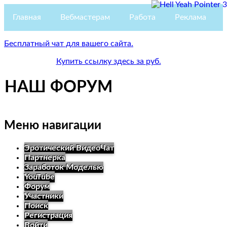
Главная
Вебмастерам
Работа
Реклама
ВидеоЧат
Бесплатный чат для вашего сайта.
Купить ссылку здесь за
руб.
Партнерка
НАШ ФОРУМ
Модели
Контакты
Меню навигации
Эротический ВидеоЧат
Партнерка
Заработок Моделью
YouTube
Форум
Участники
Поиск
Регистрация
Войти