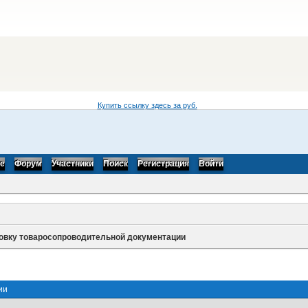
Купить ссылку здесь за
руб.
be
Форум
Участники
Поиск
Регистрация
Войти
товку товаросопроводительной документации
ии