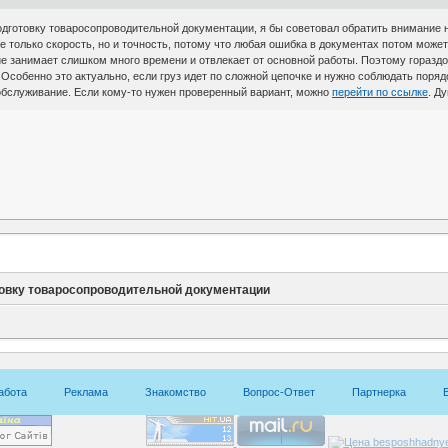
подготовку товаросопроводительной документации, я бы советовал обратить внимание 
не только скорость, но и точность, потому что любая ошибка в документах потом мож
 занимает слишком много времени и отвлекает от основной работы. Поэтому гораздо 
собенно это актуально, если груз идет по сложной цепочке и нужно соблюдать порядо
обслуживание. Если кому-то нужен проверенный вариант, можно
перейти по ссылке
. Д
товку товаросопроводительной документации
абота
Реклама
Знакомство
Вопрос-Ответ
Партнерка