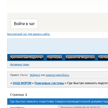
Бесплатный чат для вашего сайта.
Эротический ВидеоЧат
Партнерка
Заработок Моделью
YouTu
Активные темы
Привет, Гость!
Войдите
или
зарегистрируйтесь
.
»
НАШ ФОРУМ
»
Поисковые системы
»
Где быстро заказать подго
Страница:
1
Где быстро заказать подготовку товаросопроводительной документац
peachjoey
Поделиться
2026-06-24 18:32:24