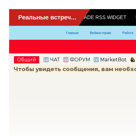
ВидеоЧат
Главная
Вебмастерам
Работа
Партнерка
Модели
Контакты