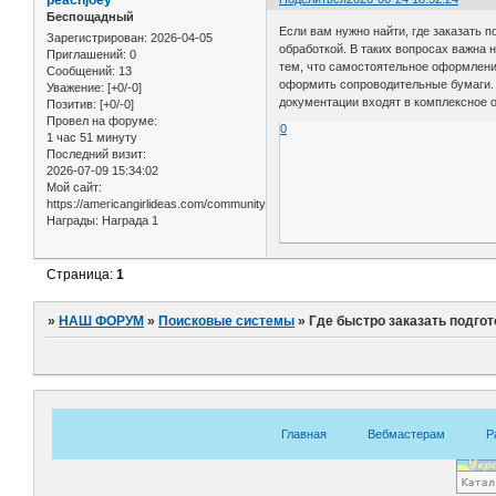
Беспощадный
Если вам нужно найти, где заказать 
Зарегистрирован
: 2026-04-05
обработкой. В таких вопросах важна 
Приглашений:
0
тем, что самостоятельное оформление
Сообщений:
13
оформить сопроводительные бумаги. О
Уважение:
[+0/-0]
документации входят в комплексное 
Позитив:
[+0/-0]
Провел на форуме:
0
1 час 51 минуту
Последний визит:
2026-07-09 15:34:02
Мой сайт:
https://americangirlideas.com/community/q/
Награды:
Награда 1
Страница:
1
»
НАШ ФОРУМ
»
Поисковые системы
»
Где быстро заказать подго
Главная
Вебмастерам
Р