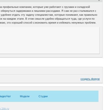
на профильные компании, которые уже работают с грузами и складской
ет обернуться задержками и лишними расходами. Я сам не раз сталкивался с
удобнее отдать эту задачу специалистам, которые понимают, как правильно
к на каждом этапе. В этом смысле удобно обращаться туда, где услуги по
умаю, это хороший способ сэкономить время и избежать ненужных проблем.
создать форум
ВидеоЧат
Модели
Студии