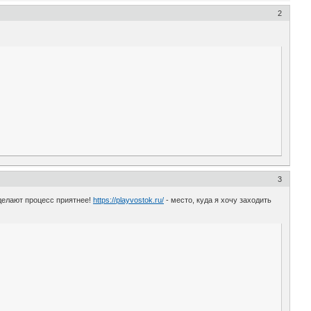
2
3
сделают процесс приятнее!
https://playvostok.ru/
- место, куда я хочу заходить