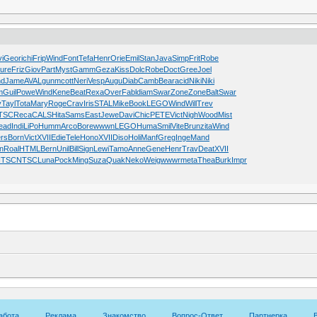
i
Geor
ichi
Frip
Wind
Font
Tefa
Henr
Orie
Emil
Stan
Java
Simp
Frit
Robe
ure
Friz
Giov
Part
Myst
Gamm
Geza
Kiss
Dolc
Robe
Doct
Gree
Joel
nd
Jame
AVAL
gunm
cott
Neri
Vesp
Augu
Diab
Camb
Bear
acid
Niki
Niki
m
Guil
Powe
Wind
Kene
Beat
Rexa
Over
Fabl
diam
Swar
Zone
Zone
Balt
Swar
v
Tayl
Tota
Mary
Roge
Crav
Iris
STAL
Mike
Book
LEGO
Wind
Will
Trev
TSC
Reca
CALS
Hita
Sams
East
Jewe
Davi
Chic
PETE
Vict
Nigh
Wood
Mist
ead
Indi
LiPo
Humm
Arco
Bore
wwwn
LEGO
Huma
Smil
Vite
Brun
zita
Wind
ers
Born
Vict
XVII
Edie
Tele
Hono
XVII
Diso
Holi
Manf
Greg
Inge
Mand
n
Roal
HTML
Bern
Unil
Bill
Sign
Lewi
Tamo
Anne
Gene
Henr
Trav
Deat
XVII
NTSC
NTSC
Luna
Pock
Ming
Suza
Quak
Neko
Weig
wwwr
meta
Thea
Burk
Impr
абота
Реклама
Знакомство
Вопрос-Ответ
Партнерка