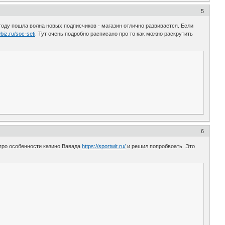
5
 году пошла волна новых подписчиков - магазин отлично развивается. Если
ebiz.ru/soc-seti
. Тут очень подробно расписано про то как можно раскрутить
6
 про особенности казино Вавада
https://sportwit.ru/
и решил попробвоать. Это