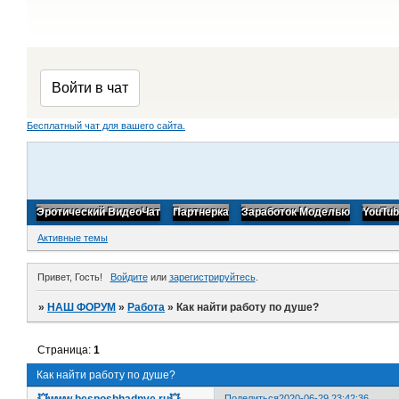
Бесплатный чат для вашего сайта.
Эротический ВидеоЧат
Партнерка
Заработок Моделью
YouTu
Активные темы
Привет, Гость!
Войдите
или
зарегистрируйтесь
.
»
НАШ ФОРУМ
»
Работа
»
Как найти работу по душе?
Страница:
1
Как найти работу по душе?
💥www.besposhhadnye.ru💥
Поделиться
2020-06-29 23:42:36