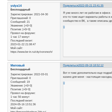
yulya14
Поделиться
2022-05-21 23:41:35
Беспощадный
Я уже много лет не работаю в офисе.
Зарегистрирован
: 2021-04-30
кто-то тоже ищет варианты работы в 
Приглашений:
0
сообщество в ВК, а также описаны др
Сообщений:
21
Уважение:
[+0/-0]
0
Позитив:
[+0/-0]
Провел на форуме:
1 час 17 минут
Последний визит:
2023-01-22 21:08:47
Мой сайт:
https://www.be-in.ru/city/voronezh/
Миловый
Поделиться
2022-09-19 18:52:12
Беспощадный
Вот я тоже дополнительно еще подра
Зарегистрирован
: 2022-03-01
казино для меня - настоящая находка
Приглашений:
0
Сообщений:
19
0
Уважение:
[+0/-0]
Позитив:
[+0/-0]
Провел на форуме:
1 час 56 минут
Последний визит:
2024-05-16 13:51:36
Мой сайт:
http://besposhhadnye.1bb.ru/