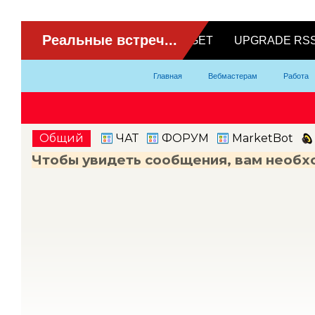
ВидеоЧат
Главная
Вебмастерам
Работа
Партнерка
Модели
Контакты