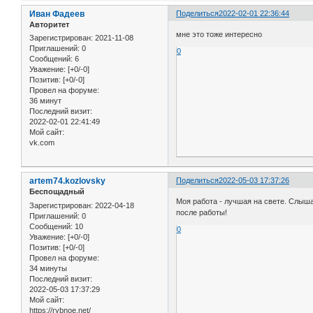
Иван Фадеев
Поделиться
2022-02-01 22:36:44
Авторитет
мне это тоже интересно
Зарегистрирован
: 2021-11-08
Приглашений:
0
0
Сообщений:
6
Уважение:
[+0/-0]
Позитив:
[+0/-0]
Провел на форуме:
36 минут
Последний визит:
2022-02-01 22:41:49
Мой сайт:
vk.com
artem74.kozlovsky
Поделиться
2022-05-03 17:37:26
Беспощадный
Моя работа - лучшая на свете. Слыша
Зарегистрирован
: 2022-04-18
после работы!
Приглашений:
0
Сообщений:
10
0
Уважение:
[+0/-0]
Позитив:
[+0/-0]
Провел на форуме:
34 минуты
Последний визит:
2022-05-03 17:37:29
Мой сайт:
https://rybnoe.net/