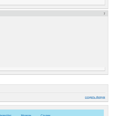
7
создать форум
ВидеоЧат
Модели
Студии