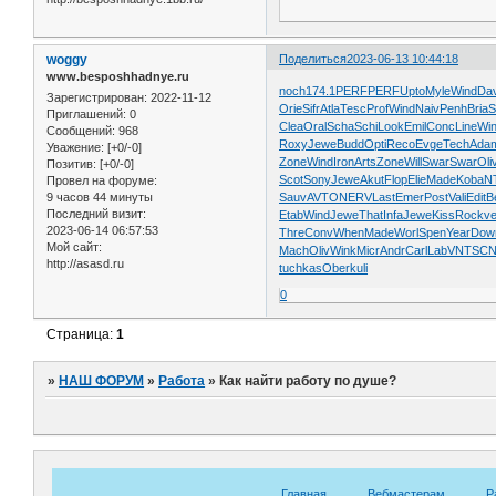
woggy
Поделиться
2023-06-13 10:44:18
www.besposhhadnye.ru
noch
174.1
PERF
PERF
Upto
Myle
Wind
Dav
Зарегистрирован
: 2022-11-12
Orie
Sifr
Atla
Tesc
Prof
Wind
Naiv
Penh
Bria
S
Приглашений:
0
Clea
Oral
Scha
Schi
Look
Emil
Conc
Line
Wi
Сообщений:
968
Roxy
Jewe
Budd
Opti
Reco
Evge
Tech
Ada
Уважение:
[+0/-0]
Zone
Wind
Iron
Arts
Zone
Will
Swar
Swar
Oli
Позитив:
[+0/-0]
Scot
Sony
Jewe
Akut
Flop
Elie
Made
Koba
N
Провел на форуме:
9 часов 44 минуты
Sauv
AVTO
NERV
Last
Emer
Post
Vali
Edit
B
Последний визит:
Etab
Wind
Jewe
That
Infa
Jewe
Kiss
Rock
v
2023-06-14 06:57:53
Thre
Conv
When
Made
Worl
Spen
Year
Dow
Мой сайт:
Mach
Oliv
Wink
Micr
Andr
Carl
LabV
NTSC
http://asasd.ru
tuchkas
Ober
kuli
0
Страница:
1
»
НАШ ФОРУМ
»
Работа
»
Как найти работу по душе?
Главная
Вебмастерам
Р