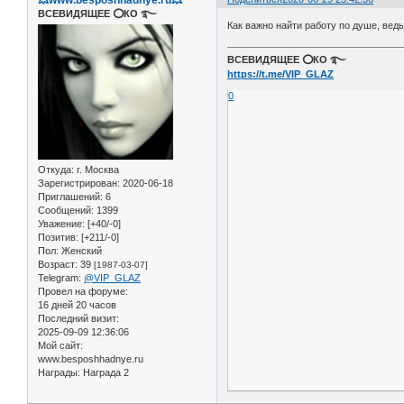
ВСЕВИДЯЩЕЕ ⭕️КО ࿐
Как важно найти работу по душе, ведь
ВСЕВИДЯЩЕЕ ⭕️КО ࿐
https://t.me/VIP_GLAZ
0
Откуда:
г. Москва
Зарегистрирован
: 2020-06-18
Приглашений:
6
Сообщений:
1399
Уважение:
[+40/-0]
Позитив:
[+211/-0]
Пол:
Женский
Возраст:
39
[1987-03-07]
Telegram:
@VIP_GLAZ
Провел на форуме:
16 дней 20 часов
Последний визит:
2025-09-09 12:36:06
Мой сайт:
www.besposhhadnye.ru
Награды:
Награда 2