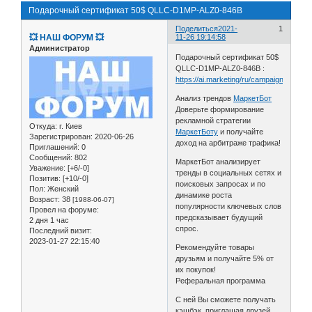
Подарочный cертификат 50$ QLLC-D1MP-ALZ0-846B
Поделиться
2021-
1
💥 НАШ ФОРУМ 💥
11-26 19:14:58
Администратор
Подарочный cертификат 50$
QLLC-D1MP-ALZ0-846B :
https://ai.marketing/ru/campaign/iekujrr
Анализ трендов
МаркетБот
Доверьте формирование
рекламной стратегии
Откуда:
г. Киев
МаркетБоту
и получайте
Зарегистрирован
: 2020-06-26
доход на арбитраже трафика!
Приглашений:
0
Сообщений:
802
МаркетБот анализирует
Уважение:
[+6/-0]
тренды в социальных сетях и
Позитив:
[+10/-0]
поисковых запросах и по
Пол:
Женский
динамике роста
Возраст:
38
[1988-06-07]
популярности ключевых слов
Провел на форуме:
предсказывает будущий
2 дня 1 час
спрос.
Последний визит:
2023-01-27 22:15:40
Рекомендуйте товары
друзьям и получайте 5% от
их покупок!
Реферальная программа
С ней Вы сможете получать
кэшбэк, приглашая друзей