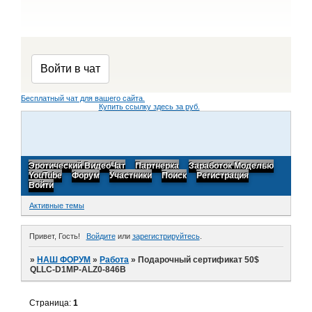
Бесплатный чат для вашего сайта.
Купить ссылку здесь за
руб.
Эротический ВидеоЧат
Партнерка
Заработок Моделью
YouTube
Форум
Участники
Поиск
Регистрация
Войти
Активные темы
Привет, Гость!
Войдите
или
зарегистрируйтесь
.
»
НАШ ФОРУМ
»
Работа
»
Подарочный cертификат 50$
QLLC-D1MP-ALZ0-846B
Страница:
1