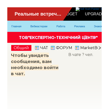
ВидеоЧат
Главная
Вебмастерам
Работа
Реклама
Знакомство
Партнерка
Модели
Контакты