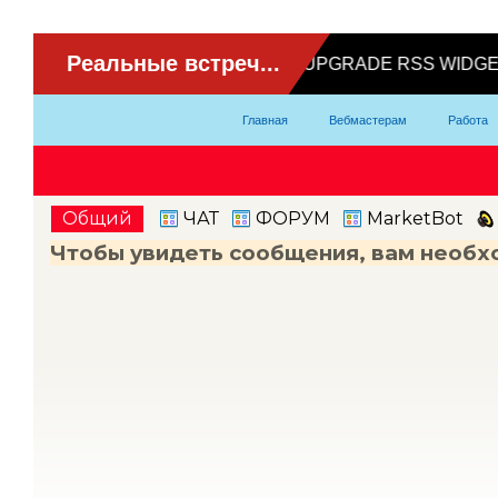
ВидеоЧат
Главная
Вебмастерам
Работа
Партнерка
Модели
Контакты