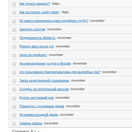
Как лечить варикоз?
rihipo
Как построить скейт-парк?
rihipo
Из какого материала нужно подобрать трубу?
november
Занятия спортом
november
Подогреватель Вебасто
november
Ремонт авто после дтп
november
Цена на профлист
november
Ассенизаторские услуги в Москве
november
кто пользовался биопрепаратами для выгребных ям?
november
Заказ качественной столешницы
november
Сходить на эротический массаж
november
Купить настоящий нож
november
Помогите с уголовным делом
november
Установка входной двери
november
Замена забора
november
Страница:
1
2
»