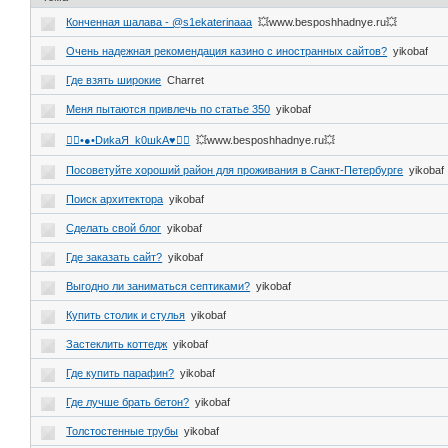
Конченная шалава - @s1ekaterinaaa
💥www.besposhhadnye.ru💥
Очень надежная рекомендация казино с иностранных сайтов?
yikobaf
Где взять широкие
Charret
Меня пытаются привлечь по статье 350
yikobaf
❤️‍🔥•●•DиkаЯ_k0шkА♥️❤️‍🔥
💥www.besposhhadnye.ru💥
Посоветуйте хороший район для проживания в Санкт-Петербурге
yikobaf
Поиск архитектора
yikobaf
Сделать свой блог
yikobaf
Где заказать сайт?
yikobaf
Выгодно ли заниматься септиками?
yikobaf
Купить столик и стулья
yikobaf
Застеклить коттедж
yikobaf
Где купить парафин?
yikobaf
Где лучше брать бетон?
yikobaf
Толстостенные трубы
yikobaf