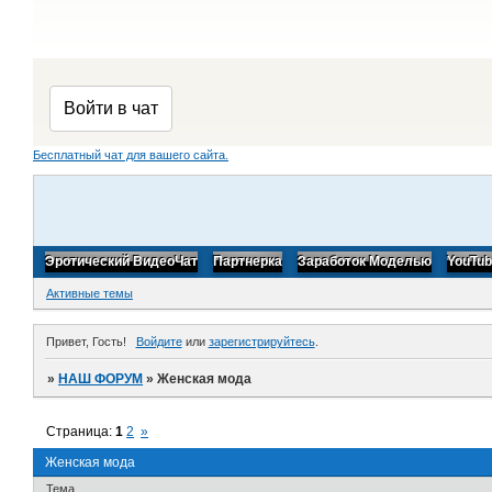
Бесплатный чат для вашего сайта.
Эротический ВидеоЧат
Партнерка
Заработок Моделью
YouTu
Активные темы
Привет, Гость!
Войдите
или
зарегистрируйтесь
.
»
НАШ ФОРУМ
»
Женская мода
Страница:
1
2
»
Женская мода
Тема