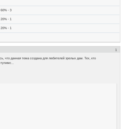
60% - 3
20% - 1
20% - 1
1
, что данная тема создана для любителей зрелых дам. Тех, кто
тупимс...