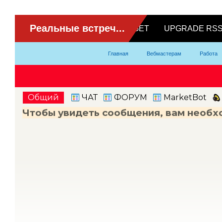
ВидеоЧат
Главная
Вебмастерам
Работа
Партнерка
Модели
Контакты