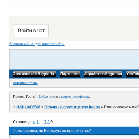
Бесплатный чат для вашего сайта.
Эротический ВидеоЧат
Партнерка
Заработок Моделью
YouTu
Активные темы
Привет, Гость!
Войдите
или
зарегистрируйтесь
.
»
НАШ ФОРУМ
»
Отзывы о проститутках Киева
»
Пользовались ли 
Страница:
«
1
…
7
8
9
Пользовались ли Вы услугами проституток?