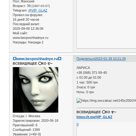
Пол:
Женский
Возраст:
39
[1987-03-07]
Telegram:
@VIP_GLAZ
Провел на форуме:
16 дней 20 часов
Последний визит:
2025-09-09 12:36:06
Мой сайт:
www.besposhhadnye.ru
Награды:
Награда 2
💥www.besposhhadnye.ru💥
Поделиться
2023-01-29 10:21:29
ВСЕВИДЯЩЕЕ ⭕️КО ࿐
ЛАРИСА
+38 (068) 371-59-40
с 01:00 до 01:00
1 час: 500 грн
2часа: 0 грн
Ночь: 0 грн
ВСЕВИДЯЩЕЕ ⭕️КО ࿐
Откуда:
г. Москва
https://t.me/VIP_GLAZ
Зарегистрирован
: 2020-06-18
0
Приглашений:
6
Сообщений:
1399
Уважение:
[+40/-0]