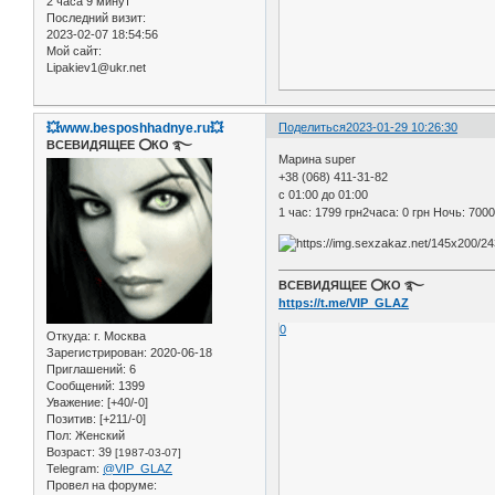
2 часа 9 минут
Последний визит:
2023-02-07 18:54:56
Мой сайт:
Lipakiev1@ukr.net
💥www.besposhhadnye.ru💥
Поделиться
2023-01-29 10:26:30
ВСЕВИДЯЩЕЕ ⭕️КО ࿐
Марина super
+38 (068) 411-31-82
с 01:00 до 01:00
1 час: 1799 грн2часа: 0 грн Ночь: 7000
ВСЕВИДЯЩЕЕ ⭕️КО ࿐
https://t.me/VIP_GLAZ
0
Откуда:
г. Москва
Зарегистрирован
: 2020-06-18
Приглашений:
6
Сообщений:
1399
Уважение:
[+40/-0]
Позитив:
[+211/-0]
Пол:
Женский
Возраст:
39
[1987-03-07]
Telegram:
@VIP_GLAZ
Провел на форуме: