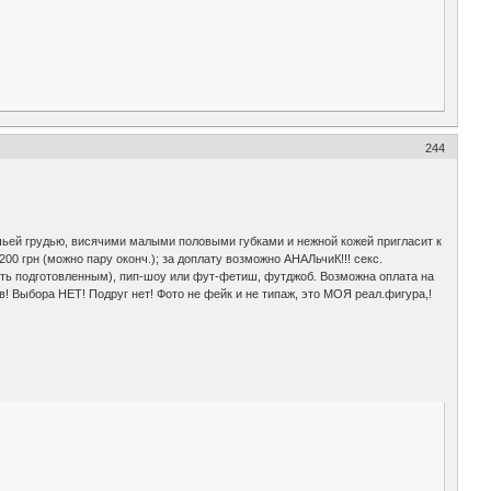
244
ичьей грудью, висячими малыми половыми губками и нежной кожей пригласит к
200 грн (можно пару оконч.); за доплату возможно АНАЛьчиК!!! секс.
быть подготовленным), пип-шоу или фут-фетиш, футджоб. Возможна оплата на
ов! Выбора НЕТ! Подруг нет! Фото не фейк и не типаж, это МОЯ реал.фигура,!