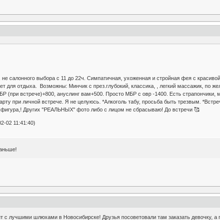
, не салонного выбора с 11 до 22ч. Симпатичная, ухоженная и стройная фея с красив
ет для отдыха. Возможны: Минчик с през.глубокий, классика, , легкий массажик, по же
 МБР (при встрече)+800, ануслинг вам+500. Просто МБР с овр -1400. Есть страпончики
рту при личной встрече. Я не целуюсь. *Алкоголь табу, просьба быть трезвым. *Встреч
.фигура,! Других "РЕАЛЬНЫХ" фото либо с лицом не сбрасываю! До встречи 🥰
2-02 11:41:40)
раньше!
т с лучшими шлюхами в Новосибирске! Друзья посоветовали там заказать девочку, а 