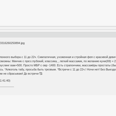
алонного выбора с 11 до 22ч. Симпатичная, ухоженная и стройная фея с красивой дев
можны: Минчик с през.глубокий, классика, , легкий массажик, по желанию куни(69) = 2
ануслинг вам+500. Просто МБР с овр -1400. Есть страпончики, массажёры простаты (
сь. *Алкоголь табу, просьба быть трезвым. *Встречи с 11 до 22ч.! Ночи нет! Без Выезд
м не сбрасываю! До встречи 🥰
1:41:40)