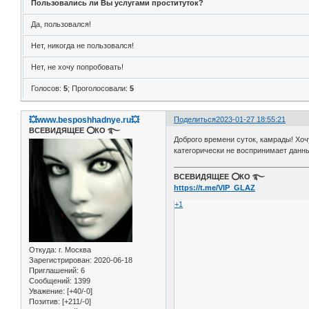
Пользовались ли Вы услугами проституток?
Да, пользовался!
Нет, никогда не пользовался!
Нет, не хочу попробовать!
Голосов:
5
;
Проголосовали:
5
💥www.besposhhadnye.ru💥
Поделиться
2023-01-27 18:55:21
ВСЕВИДЯЩЕЕ ⭕️КО ࿐
Доброго времени суток, камрады! Хоч
категорически не воспринимает данны
ВСЕВИДЯЩЕЕ ⭕️КО ࿐
https://t.me/VIP_GLAZ
+1
Откуда:
г. Москва
Зарегистрирован
: 2020-06-18
Приглашений:
6
Сообщений:
1399
Уважение:
[+40/-0]
Позитив:
[+211/-0]