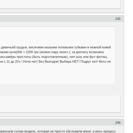
245
ой девичьей грудью, висячими малыми половыми губками и нежной кожей
ланию куни(69) = 2200 грн (можно пару оконч.); за доплату возможно
, массажёры простаты (быть подготовленным), пип-шоу или фут-фетиш,
и с 11 до 22ч.! Ночи нет! Без Выездов! Выбора НЕТ! Подруг нет! Фото не
246
приехала супер-модель, которая не просто обслужила меня, а весь процесс