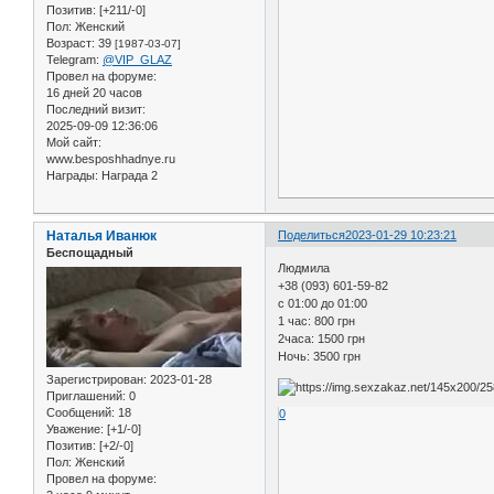
Позитив:
[+211/-0]
Пол:
Женский
Возраст:
39
[1987-03-07]
Telegram:
@VIP_GLAZ
Провел на форуме:
16 дней 20 часов
Последний визит:
2025-09-09 12:36:06
Мой сайт:
www.besposhhadnye.ru
Награды:
Награда 2
Наталья Иванюк
Поделиться
2023-01-29 10:23:21
Беспощадный
Людмила
+38 (093) 601-59-82
с 01:00 до 01:00
1 час: 800 грн
2часа: 1500 грн
Ночь: 3500 грн
Зарегистрирован
: 2023-01-28
Приглашений:
0
Сообщений:
18
0
Уважение:
[+1/-0]
Позитив:
[+2/-0]
Пол:
Женский
Провел на форуме: