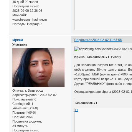
16 дней 20 часов
Последний визит:
2025-09-09 12:36:06
Мой сайт:
www.besposhhadnye.ru
Награды:
Награда 2
Ирина
Поделиться
2023-02-02 11:37:58
Участник
Ирина +380989709171
(Viber)
Для желающих встреч тет-а-тет, не с
себе мужчину 30+ лет для отдыха. Воз
+1200(раз), МБР (при встрече)+800, 
карту при личной встрече. Я не целую
Других "РЕАЛЬНЫХ" фото либо с лицо
Откуда:
г. Вышгород
Отредактировано Ирина (2023-02-02 1
Зарегистрирован
: 2023-02-02
Приглашений:
0
+380989709171
Сообщений:
1
Уважение:
[+1/-0]
+1
Позитив:
[+0/-0]
Пол:
Женский
Провел на форуме:
34 минуты
Последний визит: