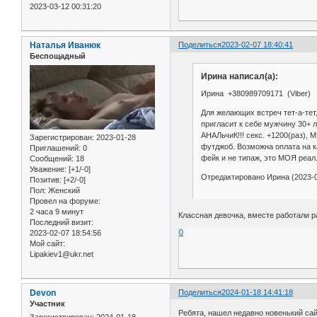
2023-03-12 00:31:20
Наталья Иванюк
Поделиться
2023-02-07 18:40:41
Беспощадный
Ирина написал(а):
Ирина +380989709171 (Viber)
Для желающих встреч тет-а-тет
пригласит к себе мужчину 30+ л
АНАЛьчиК!!! секс. +1200(раз),
Зарегистрирован
: 2023-01-28
футджоб. Возможна оплата на ка
Приглашений:
0
фейк и не типаж, это МОЯ реал
Сообщений:
18
Уважение:
[+1/-0]
Отредактировано Ирина (2023-0
Позитив:
[+2/-0]
Пол:
Женский
Провел на форуме:
2 часа 9 минут
Классная девочка, вместе работали 
Последний визит:
0
2023-02-07 18:54:56
Мой сайт:
Lipakiev1@ukr.net
Devon
Поделиться
2024-01-18 14:41:18
Участник
Ребята, нашел недавно новенький сай
Зарегистрирован
: 2024-01-18