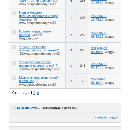
"палят" сетки сайтов?
💥
4
285
17:24:05
woggy
www.besposhhadnye.ru💥
Новые метрики
прогнозирования в Google
2023-06-13
1
308
Analytics
💥
16:45:10
woggy
www.besposhhadnye.ru💥
Прогон по трастовым
2023-06-13
сайтам
Сергей
2
285
08:53:29
woggy
Ходоровский
Утекает ли вес по
2023-06-13
исходящим соц. ссылкам?
3
323
08:19:02
woggy
💥www.besposhhadnye.ru💥
Что будет при потере
2023-06-13
внешних ссылок на сайт?
1
241
08:17:43
woggy
💥www.besposhhadnye.ru💥
Можно ли повлиять на сайт
2023-06-13
в поиске?
💥
2
170
08:16:24
woggy
www.besposhhadnye.ru💥
Страница:
1
2
»
»
НАШ ФОРУМ
»
Поисковые системы
создать форум