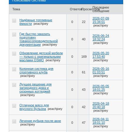
Поисковые системы
Последнее
Тема
Ответов
Просмотров
сообщение
2026-07-09
Надёжные топливные
0
22
15:34:01
ёмкости
peachjoey
peachjoey
Где быстро заказать
2026-06-24
подготовку
0
40
18:32:24
товаросопроводительной
peachjoey
документации
peachjoey
Обновление детской мебели
2026-05-20
— только с оригинальными
0
169
17:53:40
маслами OSMO
peachjoey
peachjoey
Колонная система для
2026-05-16
спортивного клуба
0
61
01:03:51
peachjoey
peachjoey
Лучшее решение для
2026-05-05
загородного дома и
0
43
18:01:25
сезонных коттеджей
peachjoey
peachjoey
2026-04-18
Отличное мясо для
0
42
20:40:18
вкусного бульона
peachjoey
peachjoey
2026-04-11
Лечение рубцов после акне
0
47
18:01:10
peachjoey
peachjoey