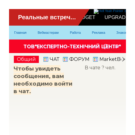
ВидеоЧат
Главная
Вебмастерам
Работа
Реклама
Знакомство
Партнерка
Модели
Контакты