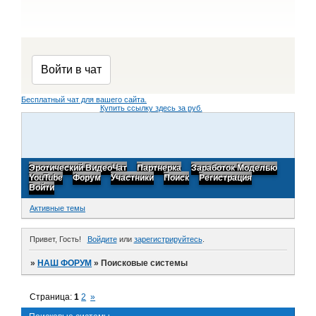
Бесплатный чат для вашего сайта.
Купить ссылку здесь за
руб.
Эротический ВидеоЧат
Партнерка
Заработок Моделью
YouTube
Форум
Участники
Поиск
Регистрация
Войти
Активные темы
Привет, Гость!
Войдите
или
зарегистрируйтесь
.
»
НАШ ФОРУМ
»
Поисковые системы
Страница:
1
2
»