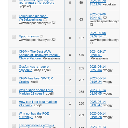
2025-10-29
гостиницы в Петербурге
0
59
15:11:02
yepekeju
yepekeju
2025-09-09
Конченная шалава -
10:44:01
💥
@s1ekaterinaaa
💥
0
63
www.besposhhadnye.ru
www.besposhhadnye.ru💥
💥
2024-09-08
Проститтутки
💥
09:37:14
💥
0
167
www.besposhhadnye.ru💥
www.besposhhadnye.ru
💥
IGGM - The Best WoW
2024-02-17
Season of Discovery Phase 2
0
440
08:01:51
Choice Platform
Mikasakama
Mikasakama
Goxfun часть твоего
2023-06-14
1
265
здоровья
Лада седан
03:58:04
woggy
IGGM has best SWTOR
2023-06-14
2
287
Credits
zoejill
01:08:24
woggy
Which shop should I buy
2023-06-14
1
258
Madden 21 coins?
zoejill
01:07:05
woggy
How can I get best madden
2023-06-14
1
280
21 coins?
zoejill
01:05:47
woggy
Why not buy the POE
2023-06-14
1
269
currency?
zoejill
01:04:28
woggy
Как поисковые системы
2023-06-13