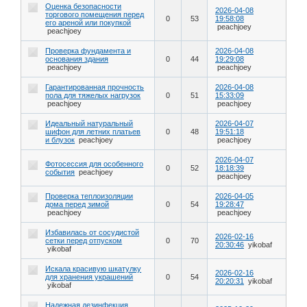
Оценка безопасности
2026-04-08
торгового помещения перед
0
53
19:58:08
его ареной или покупкой
peachjoey
peachjoey
Проверка фундамента и
2026-04-08
основания здания
0
44
19:29:08
peachjoey
peachjoey
Гарантированная прочность
2026-04-08
пола для тяжелых нагрузок
0
51
15:33:09
peachjoey
peachjoey
Идеальный натуральный
2026-04-07
шифон для летних платьев
0
48
19:51:18
и блузок
peachjoey
peachjoey
2026-04-07
Фотосессия для особенного
0
52
18:18:39
события
peachjoey
peachjoey
Проверка теплоизоляции
2026-04-05
дома перед зимой
0
54
19:28:47
peachjoey
peachjoey
Избавилась от сосудистой
2026-02-16
сетки перед отпуском
0
70
20:30:46
yikobaf
yikobaf
Искала красивую шкатулку
2026-02-16
для хранения украшений
0
54
20:20:31
yikobaf
yikobaf
Надежная дезинфекция