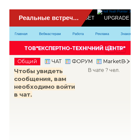
ВидеоЧат
Главная
Вебмастерам
Работа
Реклама
Знакомство
Партнерка
Модели
Контакты