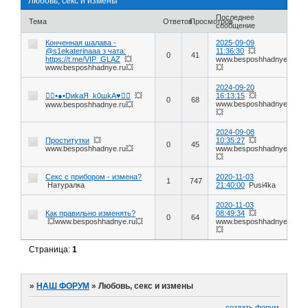
Любовь, секс и измены
Последнее
Тема
Ответов
Просмотров
сообщение
Конченная шалава -
2025-09-09
@s1ekaterinaaa з чата:
11:36:30
💥
0
41
https://t.me/VIP_GLAZ
💥
www.besposhhadnye.ru
www.besposhhadnye.ru💥
💥
2024-09-20
❤️‍🔥•●•DиkаЯ_k0шkА♥️❤️‍🔥
💥
16:13:15
💥
0
68
www.besposhhadnye.ru
www.besposhhadnye.ru💥
💥
2024-09-08
Проститутки
💥
10:35:27
💥
0
45
www.besposhhadnye.ru💥
www.besposhhadnye.ru
💥
Секс с прибором - измена?
2020-11-03
1
747
Натуралка
21:40:00
Pusi4ka
2020-11-03
Как правильно изменять?
08:49:34
💥
0
64
💥www.besposhhadnye.ru💥
www.besposhhadnye.ru
💥
Страница:
1
»
НАШ ФОРУМ
»
Любовь, секс и измены
создать форум