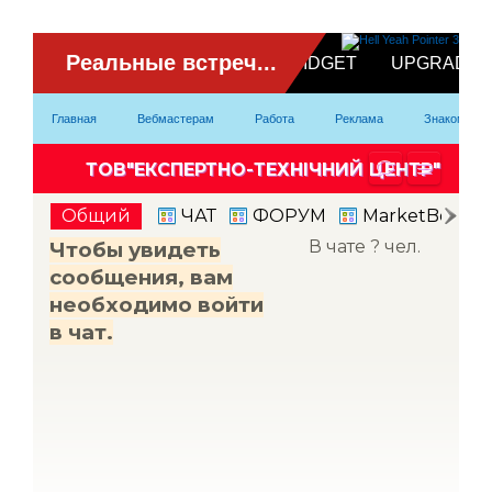
ВидеоЧат
Главная
Вебмастерам
Работа
Реклама
Знакомство
Партнерка
Модели
Контакты