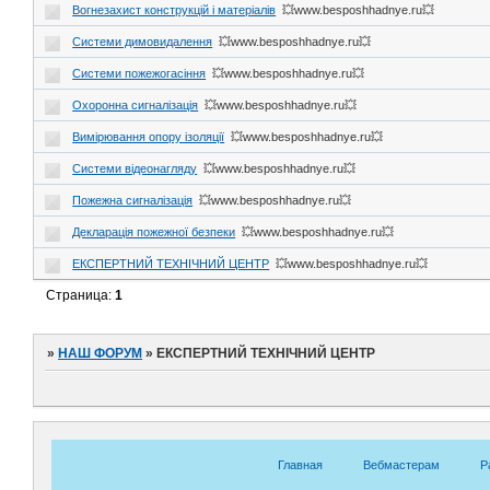
Вогнезахист конструкцій і матеріалів
💥www.besposhhadnye.ru💥
Системи димовидалення
💥www.besposhhadnye.ru💥
Системи пожежогасіння
💥www.besposhhadnye.ru💥
Охоронна сигналізація
💥www.besposhhadnye.ru💥
Вимірювання опору ізоляції
💥www.besposhhadnye.ru💥
Системи відеонагляду
💥www.besposhhadnye.ru💥
Пожежна сигналізація
💥www.besposhhadnye.ru💥
Декларація пожежної безпеки
💥www.besposhhadnye.ru💥
ЕКСПЕРТНИЙ ТЕХНІЧНИЙ ЦЕНТР
💥www.besposhhadnye.ru💥
Страница:
1
»
НАШ ФОРУМ
»
ЕКСПЕРТНИЙ ТЕХНІЧНИЙ ЦЕНТР
Главная
Вебмастерам
Р