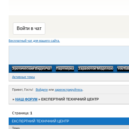
Бесплатный чат для вашего сайта.
Эротический ВидеоЧат
Партнерка
Заработок Моделью
YouTu
Активные темы
Привет, Гость!
Войдите
или
зарегистрируйтесь
.
»
НАШ ФОРУМ
»
ЕКСПЕРТНИЙ ТЕХНІЧНИЙ ЦЕНТР
Страница:
1
ЕКСПЕРТНИЙ ТЕХНІЧНИЙ ЦЕНТР
Тема