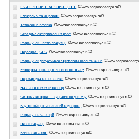
ЕКСПЕРТНИЙ ТЕХНІЧНИЙ ЦЕНТР
💥www.besposhhadnye.ru💥
Електромонтажні роботи
💥www.besposhhadnye.ru💥
Техногенна безпека
💥www.besposhhadnye.ru💥
Складемо Акт прихованих робіт
💥www.besposhhadnye.ru💥
Розрахунок шляхів евакуації
💥www.besposhhadnye.ru💥
Перевірка ДСНС
💥www.besposhhadnye.ru💥
Розрахунок допустимого струмового навантаження
💥www.besposhhadnye
Експертна оцінка протипожежного стану
💥www.besposhhadnye.ru💥
Перезарядка вогнегасників
💥www.besposhhadnye.ru💥
Навчання пожежній безпеці
💥www.besposhhadnye.ru💥
Системи контролю та управління доступу
💥www.besposhhadnye.ru💥
Внутрішній протипожежний водопровід
💥www.besposhhadnye.ru💥
Розрахунок категорій
💥www.besposhhadnye.ru💥
План евакуації
💥www.besposhhadnye.ru💥
Блискавкозахист
💥www.besposhhadnye.ru💥