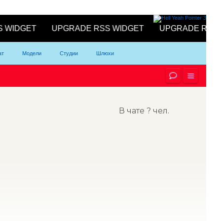
ат
Модели
Студии
Шлюхи