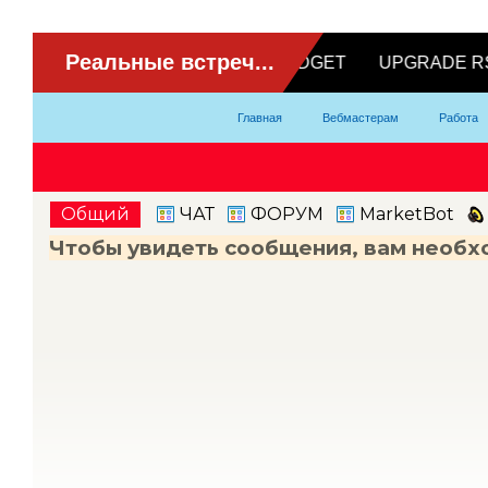
ВидеоЧат
Главная
Вебмастерам
Работа
Партнерка
Модели
Контакты