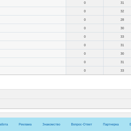
0
31
0
32
0
28
0
30
0
33
0
31
0
30
0
31
0
33
абота
Реклама
Знакомство
Вопрос-Ответ
Партнерка