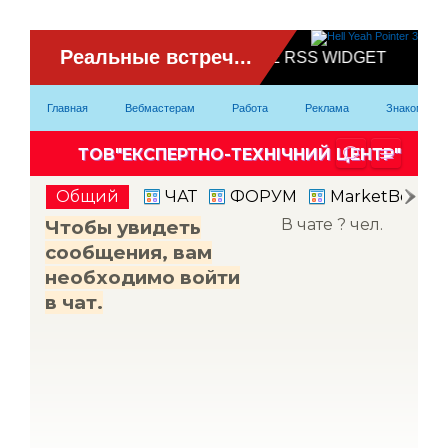
ВидеоЧат
Главная
Вебмастерам
Работа
Реклама
Знакомство
Партнерка
Модели
Контакты