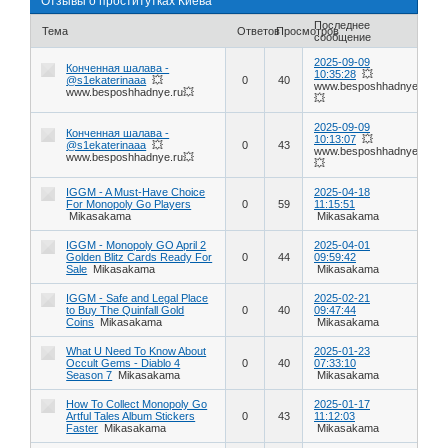
Отзывы о проститутках Киева
Последнее
Тема
Ответов
Просмотров
сообщение
2025-09-09
Конченная шалава -
10:35:28
💥
@s1ekaterinaaa
💥
0
40
www.besposhhadnye.ru
www.besposhhadnye.ru💥
💥
2025-09-09
Конченная шалава -
10:13:07
💥
@s1ekaterinaaa
💥
0
43
www.besposhhadnye.ru
www.besposhhadnye.ru💥
💥
IGGM - A Must-Have Choice
2025-04-18
For Monopoly Go Players
0
59
11:15:51
Mikasakama
Mikasakama
IGGM - Monopoly GO April 2
2025-04-01
Golden Blitz Cards Ready For
0
44
09:59:42
Sale
Mikasakama
Mikasakama
IGGM - Safe and Legal Place
2025-02-21
to Buy The Quinfall Gold
0
40
09:47:44
Coins
Mikasakama
Mikasakama
What U Need To Know About
2025-01-23
Occult Gems - Diablo 4
0
40
07:33:10
Season 7
Mikasakama
Mikasakama
How To Collect Monopoly Go
2025-01-17
Artful Tales Album Stickers
0
43
11:12:03
Faster
Mikasakama
Mikasakama