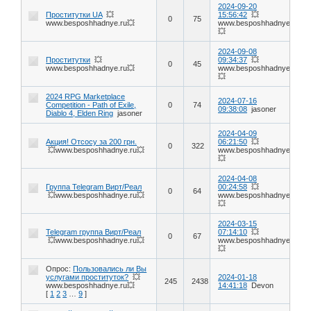
2024-09-20
Проститутки UA
💥
15:56:42
💥
0
75
www.besposhhadnye.ru💥
www.besposhhadnye.ru
💥
2024-09-08
Проститутки
💥
09:34:37
💥
0
45
www.besposhhadnye.ru💥
www.besposhhadnye.ru
💥
2024 RPG Marketplace
2024-07-16
Competition - Path of Exile,
0
74
09:38:08
jasoner
Diablo 4, Elden Ring
jasoner
2024-04-09
Акция! Отсосу за 200 грн.
06:21:50
💥
0
322
💥www.besposhhadnye.ru💥
www.besposhhadnye.ru
💥
2024-04-08
Группа Telegram Вирт/Реал
00:24:58
💥
0
64
💥www.besposhhadnye.ru💥
www.besposhhadnye.ru
💥
2024-03-15
Telegram группа Вирт/Реал
07:14:10
💥
0
67
💥www.besposhhadnye.ru💥
www.besposhhadnye.ru
💥
Опрос:
Пользовались ли Вы
услугами проституток?
💥
2024-01-18
245
2438
www.besposhhadnye.ru💥
14:41:18
Devon
[
1
2
3
…
9
]