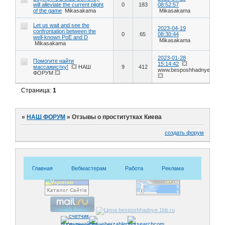
will alleviate the current plight
0
183
08:52:57
of the game
Mikasakama
Mikasakama
Let us wait and see the
2023-04-19
confrontation between the
0
65
08:30:44
well-known PoE and D
Mikasakama
Mikasakama
2023-01-28
Помогите найти
15:14:42
💥
массажистку!
💥 НАШ
9
412
www.besposhhadnye.ru
ФОРУМ 💥
💥
Страница:
1
»
НАШ ФОРУМ
»
Отзывы о проститутках Киева
создать форум
Главная
Вебмастерам
Работа
Реклама
Знакомс