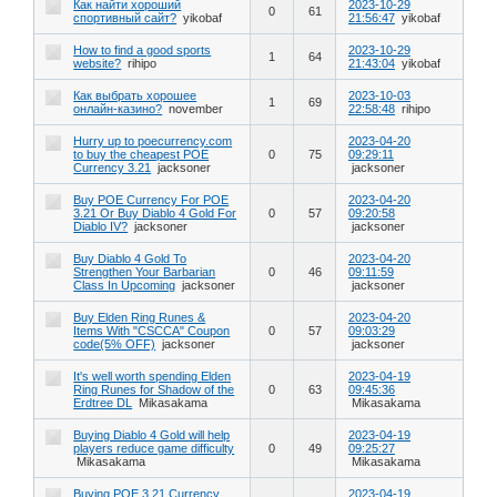
Как найти хороший
2023-10-29
0
61
спортивный сайт?
yikobaf
21:56:47
yikobaf
How to find a good sports
2023-10-29
1
64
website?
rihipo
21:43:04
yikobaf
Как выбрать хорошее
2023-10-03
1
69
онлайн-казино?
november
22:58:48
rihipo
Hurry up to poecurrency.com
2023-04-20
to buy the cheapest POE
0
75
09:29:11
Currency 3.21
jacksoner
jacksoner
Buy POE Currency For POE
2023-04-20
3.21 Or Buy Diablo 4 Gold For
0
57
09:20:58
Diablo IV?
jacksoner
jacksoner
Buy Diablo 4 Gold To
2023-04-20
Strengthen Your Barbarian
0
46
09:11:59
Class In Upcoming
jacksoner
jacksoner
Buy Elden Ring Runes &
2023-04-20
Items With "CSCCA" Coupon
0
57
09:03:29
code(5% OFF)
jacksoner
jacksoner
It's well worth spending Elden
2023-04-19
Ring Runes for Shadow of the
0
63
09:45:36
Erdtree DL
Mikasakama
Mikasakama
Buying Diablo 4 Gold will help
2023-04-19
players reduce game difficulty
0
49
09:25:27
Mikasakama
Mikasakama
Buying POE 3.21 Currency
2023-04-19