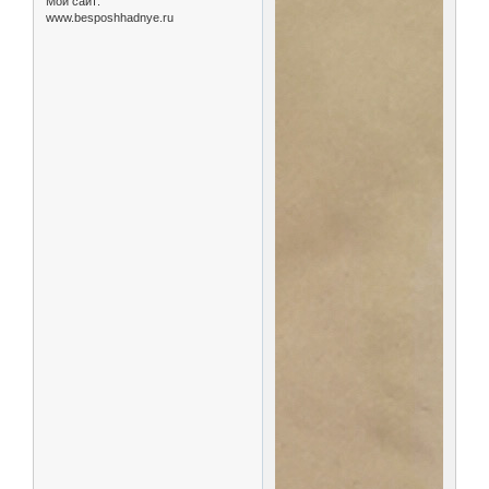
Мой сайт:
www.besposhhadnye.ru