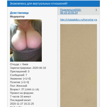
Знакомлюсь для виртуальных отношений!
Поделиться
2020-
1
Девственица
06-18 15:55:24
Модератор
http://chatadelics.ru/horosha-ya
Откуда:
г. Киев
Зарегистрирован
: 2020-06-18
Приглашений:
0
Сообщений:
7
Уважение:
[+1/-0]
Позитив:
[+1/-0]
Пол:
Женский
Возраст:
37
[1988-11-18]
Провел на форуме:
7 часов 16 минут
Последний визит:
2020-11-27 16:21:25