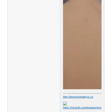
http://besposhhadnye.ru/