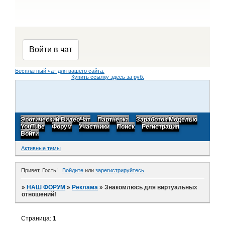
Бесплатный чат для вашего сайта.
Купить ссылку здесь за
руб.
Эротический ВидеоЧат
Партнерка
Заработок Моделью
YouTube
Форум
Участники
Поиск
Регистрация
Войти
Активные темы
Привет, Гость!
Войдите
или
зарегистрируйтесь
.
»
НАШ ФОРУМ
»
Реклама
»
Знакомлюсь для виртуальных
отношений!
Страница:
1