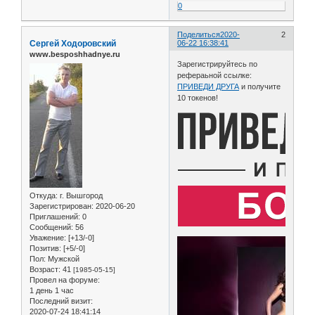
0
Поделиться
2020-
2
Сергей Ходоровский
06-22 16:38:41
www.besposhhadnye.ru
Зарегистрируйтесь по
рефераьной ссылке:
ПРИВЕДИ ДРУГА
и получите
10 токенов!
Откуда:
г. Вышгород
Зарегистрирован
: 2020-06-20
Приглашений:
0
Сообщений:
56
Уважение:
[+13/-0]
Позитив:
[+5/-0]
Пол:
Мужской
Возраст:
41
[1985-05-15]
Провел на форуме:
1 день 1 час
Последний визит:
2020-07-24 18:41:14