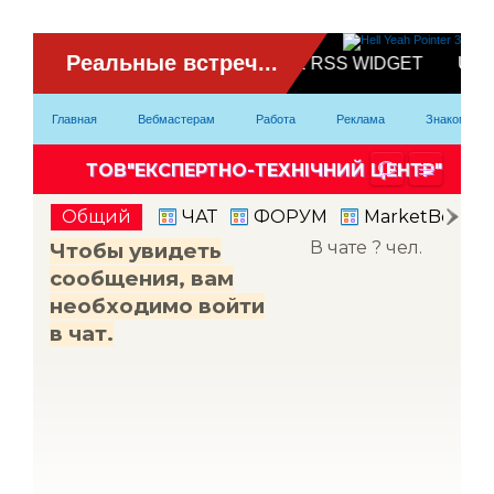
ВидеоЧат
Главная
Вебмастерам
Работа
Реклама
Знакомство
Партнерка
Модели
Контакты