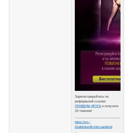
Зарегистрируйтесь по
рефераьной ссылке:
ПРИВЕДИ ДРУГА
и получите
10 токенов!
https://xn--
d1abimluo4b.kiev.ua/aktsii