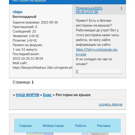
Ресторан на крыше
Поделиться
2023-
1
rihipo
09-09 12:57:30
Беспощадный
Привет! Есть в Москве
Зарегистрирован
: 2022-09-30
рестораны на крышах?
Приглашений:
0
Работающие до утра? Вот у
Сообщений:
23
этого ресторана какие часы
Уважение:
[+0/-0]
работы, не могу найти
Позитив:
[+0/-0]
информацию на сайте:
Провел на форуме:
1 час 51 минуту
https://7skyy.ru/restoran-na-
Последний визит:
kryshe
2023-10-29 21:38:04
И не холодно ли там по
Мой сайт:
ночам?
https://besposhhadnye.1bb.ru/register.php
0
Страница:
1
»
НАШ ФОРУМ
»
Бокс
»
Ресторан на крыше
создать форум
Главная
Вебмастерам
Работа
Реклама
Знакомс