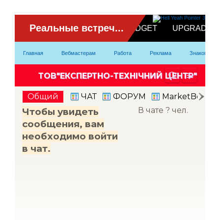
ВидеоЧат
Главная
Вебмастерам
Работа
Реклама
Знакомство
Партнерка
Модели
Контакты