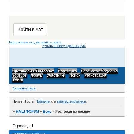
Бесплатный чат для вашего сайта.
Купить ссылку здесь за
руб.
Эротический ВидеоЧат
Партнерка
Заработок Моделью
YouTube
Форум
Участники
Поиск
Регистрация
Войти
Активные темы
Привет, Гость!
Войдите
или
зарегистрируйтесь
.
»
НАШ ФОРУМ
»
Бокс
»
Ресторан на крыше
Страница:
1