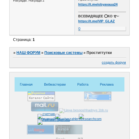
Награды:
Награда 2
https://t.me/obyavaua24
ВСЕВИДЯЩЕЕ ⭕️КО ࿐
https://t.me/VIP_GLAZ
0
Страница:
1
»
НАШ ФОРУМ
»
Поисковые системы
»
Проститтутки
создать форум
Главная
Вебмастерам
Работа
Реклама
Знакомс