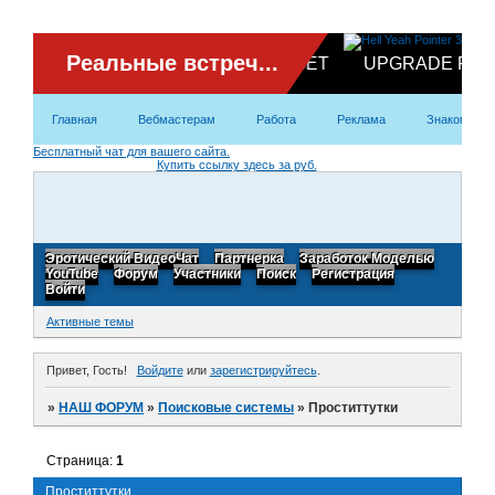
ВидеоЧат
Главная
Вебмастерам
Работа
Реклама
Знакомство
Партнерка
Бесплатный чат для вашего сайта.
Купить ссылку здесь за
руб.
Модели
Контакты
Эротический ВидеоЧат
Партнерка
Заработок Моделью
YouTube
Форум
Участники
Поиск
Регистрация
Войти
Активные темы
Привет, Гость!
Войдите
или
зарегистрируйтесь
.
»
НАШ ФОРУМ
»
Поисковые системы
»
Проститтутки
Страница:
1
Проститтутки