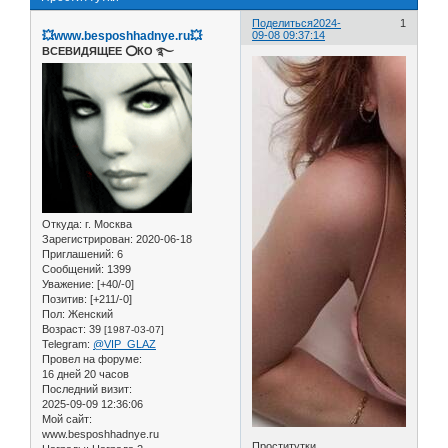
Поделиться
2024-
1
💥www.besposhhadnye.ru💥
09-08 09:37:14
ВСЕВИДЯЩЕЕ ⭕️КО ࿐
Откуда:
г. Москва
Зарегистрирован
: 2020-06-18
Приглашений:
6
Сообщений:
1399
Уважение:
[+40/-0]
Позитив:
[+211/-0]
Пол:
Женский
Возраст:
39
[1987-03-07]
Telegram:
@VIP_GLAZ
Провел на форуме:
16 дней 20 часов
Последний визит:
2025-09-09 12:36:06
Мой сайт:
www.besposhhadnye.ru
Проститутки