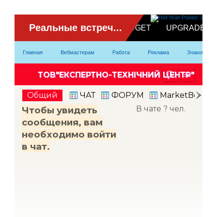
ВидеоЧат
Главная
Вебмастерам
Работа
Реклама
Знакомство
Партнерка
Модели
Контакты