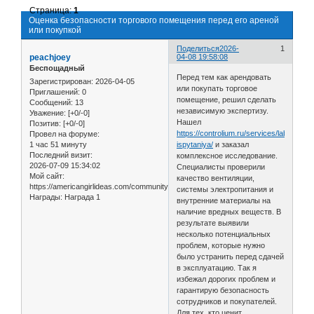
Страница:
1
Оценка безопасности торгового помещения перед его ареной
или покупкой
Поделиться
2026-
1
peachjoey
04-08 19:58:08
Беспощадный
Перед тем как арендовать
Зарегистрирован
: 2026-04-05
или покупать торговое
Приглашений:
0
помещение, решил сделать
Сообщений:
13
независимую экспертизу.
Уважение:
[+0/-0]
Нашел
Позитив:
[+0/-0]
https://controlium.ru/services/laboratorn
Провел на форуме:
1 час 51 минуту
ispytaniya/
и заказал
Последний визит:
комплексное исследование.
2026-07-09 15:34:02
Специалисты проверили
Мой сайт:
качество вентиляции,
https://americangirlideas.com/community/q/
системы электропитания и
Награды:
Награда 1
внутренние материалы на
наличие вредных веществ. В
результате выявили
несколько потенциальных
проблем, которые нужно
было устранить перед сдачей
в эксплуатацию. Так я
избежал дорогих проблем и
гарантирую безопасность
сотрудников и покупателей.
Для тех, кто ценит