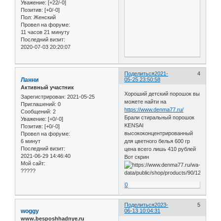
Уважение:
[+22/-0]
Позитив:
[+0/-0]
Пол:
Женский
Провел на форуме:
11 часов 21 минуту
Последний визит:
2020-07-03 20:20:07
Поделиться
2021-
4
Ланни
05-25 23:50:58
Активный участник
Хороший детский порошок вы
Зарегистрирован
: 2021-05-25
можете найти на
Приглашений:
0
https://www.denma77.ru/
Сообщений:
2
Брали стиральный порошок
Уважение:
[+0/-0]
KENSAI
Позитив:
[+0/-0]
высококонцентрированный
Провел на форуме:
6 минут
для цветного белья 600 гр
Последний визит:
цена всего лишь 410 рублей
2021-06-29 14:46:40
Вот скрин
Мой сайт:
?????
0
Поделиться
2023-
5
woggy
06-13 10:04:31
www.besposhhadnye.ru