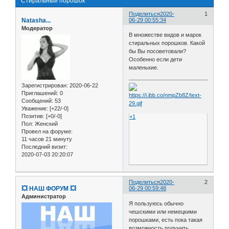
Стиральный порошок
Поделиться
2020-
1
Natasha...
06-29 00:55:34
Модератор
В множестве видов и марок
стиральных порошков. Какой
бы Вы посоветовали?
Особенно если дети
маленькие.
Зарегистрирован
: 2020-06-22
Приглашений:
0
Сообщений:
53
Уважение:
[+22/-0]
Позитив:
[+0/-0]
+1
Пол:
Женский
Провел на форуме:
11 часов 21 минуту
Последний визит:
2020-07-03 20:20:07
Поделиться
2020-
2
💥 НАШ ФОРУМ 💥
06-29 00:59:48
Администратор
Я пользуюсь обычно
чешскими или немецкими
порошками, есть пока такая
возможность получить