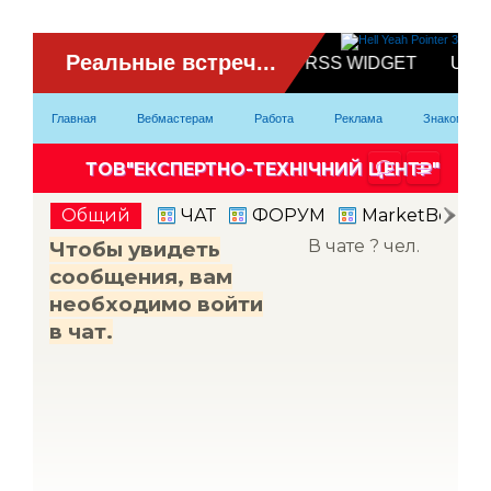
ВидеоЧат
Главная
Вебмастерам
Работа
Реклама
Знакомство
Партнерка
Модели
Контакты