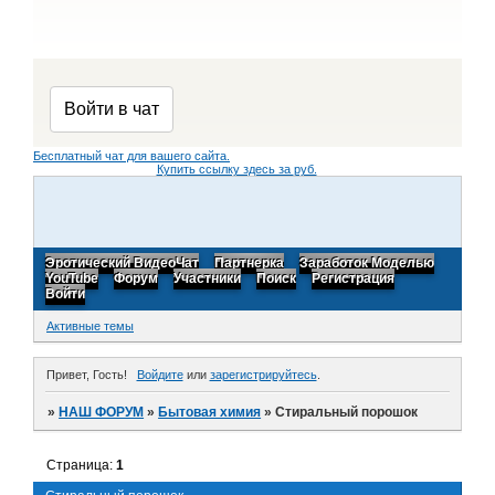
Бесплатный чат для вашего сайта.
Купить ссылку здесь за
руб.
Эротический ВидеоЧат
Партнерка
Заработок Моделью
YouTube
Форум
Участники
Поиск
Регистрация
Войти
Активные темы
Привет, Гость!
Войдите
или
зарегистрируйтесь
.
»
НАШ ФОРУМ
»
Бытовая химия
»
Стиральный порошок
Страница:
1