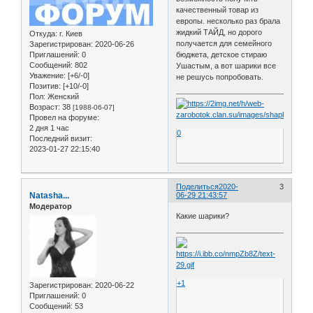
качественный товар из
европы. несколько раз брала
жидкий ТАЙД, но дорого
Откуда:
г. Киев
получается для семейного
Зарегистрирован
: 2020-06-26
бюджета, детское стираю
Приглашений:
0
Сообщений:
802
Ушастым, а вот шарики все
Уважение:
[+6/-0]
не решусь попробовать.
Позитив:
[+10/-0]
Пол:
Женский
Возраст:
38
[1988-06-07]
Провел на форуме:
2 дня 1 час
0
Последний визит:
2023-01-27 22:15:40
Поделиться
2020-
3
Natasha...
06-29 21:43:57
Модератор
Какие шарики?
+1
Зарегистрирован
: 2020-06-22
Приглашений:
0
Сообщений:
53