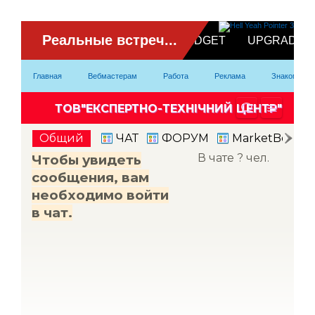
ВидеоЧат
Главная
Вебмастерам
Работа
Реклама
Знакомство
Партнерка
Модели
Контакты