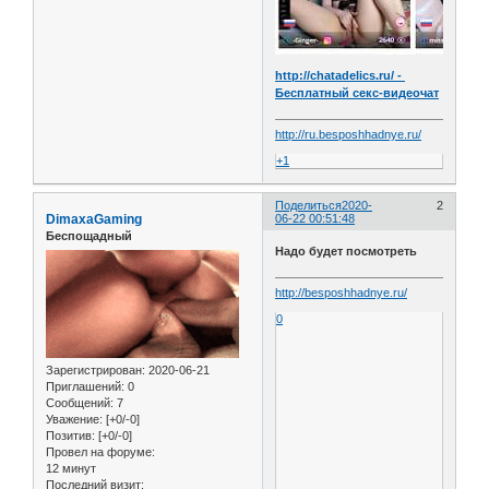
http://chatadelics.ru/ -
Бесплатный секс-видеочат
http://ru.besposhhadnye.ru/
+1
Поделиться
2020-
2
DimaxaGaming
06-22 00:51:48
Беспощадный
Надо будет посмотреть
http://besposhhadnye.ru/
0
Зарегистрирован
: 2020-06-21
Приглашений:
0
Сообщений:
7
Уважение:
[+0/-0]
Позитив:
[+0/-0]
Провел на форуме:
12 минут
Последний визит: