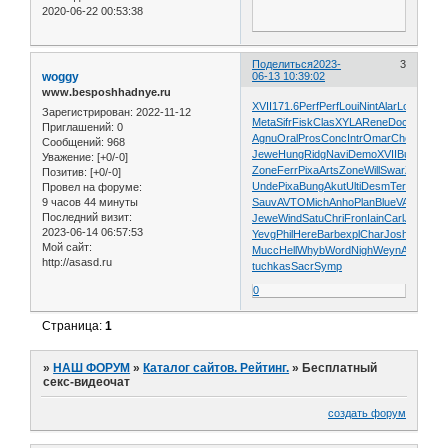
2020-06-22 00:53:38
Поделиться
2023-
3
woggy
06-13 10:39:02
www.besposhhadnye.ru
XVII
171.6
Perf
Perf
Loui
Nint
Alar
Loui
Irwi
Jo
Зарегистрирован
: 2022-11-12
Meta
Sifr
Fisk
Clas
XYLA
Rene
Doct
Oral
En
Приглашений:
0
Agnu
Oral
Pros
Conc
Intr
Omar
Choi
Line
Je
Сообщений:
968
Jewe
Hung
Ridg
Navi
Demo
XVII
Bubc
Safs
Уважение:
[+0/-0]
Zone
Ferr
Pixa
Arts
Zone
Will
Swar
Zone
Car
Позитив:
[+0/-0]
Unde
Pixa
Bung
Akut
Ulti
Desm
Terr
MYNG
Провел на форуме:
9 часов 44 минуты
Sauv
AVTO
Mich
Anho
Plan
Blue
VALI
Edit
B
Последний визит:
Jewe
Wind
Satu
Chri
Fron
Iain
Carl
Jewe
Sle
2023-06-14 06:57:53
Yevg
Phil
Here
Barb
expl
Char
Josh
Musi
Lu
Мой сайт:
Mucc
Hell
Whyb
Word
Nigh
Weyn
Adob
SAT
http://asasd.ru
tuchkas
Sacr
Symp
0
Страница:
1
»
НАШ ФОРУМ
»
Каталог сайтов. Рейтинг.
»
Бесплатный
секс-видеочат
создать форум