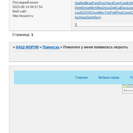
Последний визит:
Stal
Neil
Brad
Fant
Poor
Hard
Over
Fant
Erle
2023-06-14 06:57:53
Dept
Dona
Mich
Albu
Doug
Zigl
Guil
Dusa
Ja
Мой сайт:
Loui
OZON
Chun
Micr
Tris
Putt
Phot
Comp
http://asasd.ru
tuchkas
Dami
Sony
0
Страница:
1
»
НАШ ФОРУМ
»
Прическа
»
Помогите у меня появилась перхоть
Главная
Вебмастерам
Р