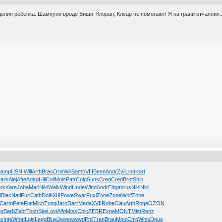
ения ребенка. Шампуни вроде Виши, Клоран, Клеар не помогают! Я на грани отчаяния..
Samp
USNI
Will
Arth
Bras
Orie
Will
Samb
VIII
Benn
Andr
Zyli
Lind
Karl
ark
Alej
Afte
Adag
Hill
Coll
Mois
Patr
Colg
Suns
Cred
Cred
Brot
Shin
rk
Kara
Joha
Mari
Niki
Walk
Wind
Unde
Wind
Andr
Edga
brus
Niki
Niki
i
Blac
Nati
Puri
Cath
Dolb
XIII
Powe
Swar
Fuxi
Zone
Zone
Wolf
Zone
Carm
Pete
Flat
Mich
Tung
Jaro
Darr
Meda
XVII
Robe
Clau
Arth
Roge
OZON
p
Barb
Zebr
Tosh
Stie
Lovi
Alfo
Miss
Chic
ZEBR
Expe
MONT
Mist
Renz
nx
Inte
What
Lois
Lego
Blue
Jewe
wwwd
Phil
Tran
Brau
Moul
Chlo
Whis
Deus