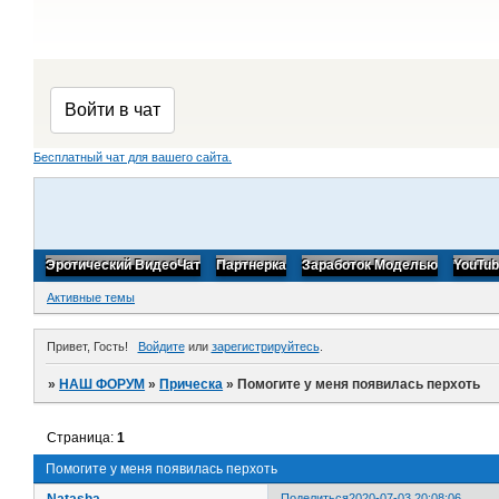
Бесплатный чат для вашего сайта.
Эротический ВидеоЧат
Партнерка
Заработок Моделью
YouTu
Активные темы
Привет, Гость!
Войдите
или
зарегистрируйтесь
.
»
НАШ ФОРУМ
»
Прическа
»
Помогите у меня появилась перхоть
Страница:
1
Помогите у меня появилась перхоть
Natasha...
Поделиться
2020-07-03 20:08:06