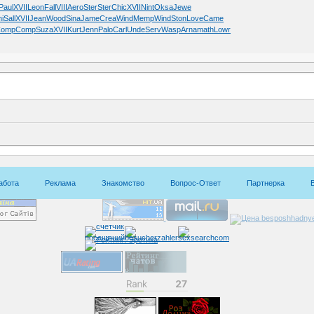
Paul
XVII
Leon
Fall
VIII
Aero
Ster
Ster
Chic
XVII
Nint
Oksa
Jewe
ni
Sall
XVII
Jean
Wood
Sina
Jame
Crea
Wind
Memp
Wind
Ston
Love
Came
Comp
Comp
Suza
XVII
Kurt
Jenn
Palo
Carl
Unde
Serv
Wasp
Arna
math
Lowr
абота
Реклама
Знакомство
Вопрос-Ответ
Партнерка