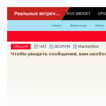
ВидеоЧат
Главная
Вебмастерам
Работа
Партнерка
Модели
Контакты