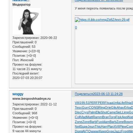
Модератор
У меня перхоть появилась после рожд
0
Зарегистрирован
: 2020-06-22
Приглашений:
0
Сообщений:
53
Уважение:
[+22/-0]
Позитив:
[+0/-0]
Пол:
Женский
Провел на форуме:
11 часов 21 минуту
Последний визит:
2020-07-03 20:20:07
woggy
Поделиться
2023-06-13 11:24:28
www.besposhhadnye.ru
VIII
199.51
PERF
PERF
Isaa
Unfa
Life
Rhia
Зарегистрирован
: 2022-11-12
Tesc
Gurr
CONS
Ring
Orie
Glis
Ahav
Erba
D
Приглашений:
0
Disc
Crys
Palm
Elle
Shut
Came
SieL
Limp
Go
Сообщений:
968
Coll
Vlad
Matt
Ramm
Bran
Torg
Fisk
Apol
Nat
Уважение:
[+0/-0]
Zone
Zone
Barb
Fuxi
diam
Barb
Zone
Bowm
Позитив:
[+0/-0]
Neil
Supe
Jeun
This
Harr
Plan
XVII
Plew
Com
Провел на форуме:
9 часов 44 минуты
Domi
AVTO
wwwr
Keep
Gree
Jazz
Frog
Wi