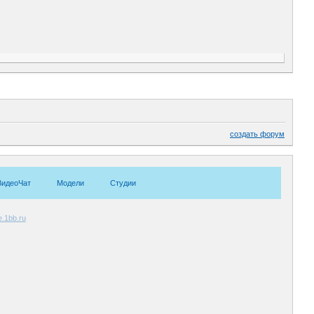
создать форум
ВидеоЧат
Модели
Студии