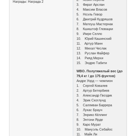
Награды:
Награда 2
3. Фират Арслан
4. Максим Власов
5. Ноэль Гевор
6. Дмитрий Кудряшов
7. Матеуш Мастернак
8. Кшиштоф Гловацки
9. Имре Селло
10. Юрий Кашинский
11. Артур Манн
12. Михал Чеслак
13. Руслан Файфер
14. Рияд Мерхи
15. Эндрю Табити
WBO. Полутяжелый вес (до
79,4 кг / до 175 фунтов)
Андре Уорд — чемпион
1. Сергей Ковалев
2. Артур Бетербиев
3. Александр Гвоздик
4. Эрик Скоглунд
5. Салливан Баррера
6. Лукас Браун
7. Энрико Кёллинг
8. Энтони Ярде
9. Каро Мурат
10. Мануэль Себайос
11. Майк Ли