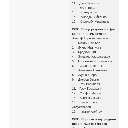
11. Джек Кулькай
12. Джон Вера
13. Брэндон Кук
14. Рикардо Вийяльба
15. Хиронобу Мацунага
WBO. Полусредний вес (до
66,7 кг / до 147 фунтов)
Джефф Хорн — чемпион
1. Мэнни Паккьяо
2. Лукас Маттиссе
3. Брэдли Скит
4. Эгидиюс Каваляускас
5. Константин Пономарёв
6. Тарас Шелестюк
7. Джованни Сантийян
8. Адриан Верон
9. Джесси Варгас
10. Рэй Робинсон
11. Гэри Коркоран
12. Стефен Даньо
13. Карлос Окампо
14. Кудратильо
Абдукахоров
15. Кастио Клейтон
WBO. Первый полусредний
вес (до 63,5 кг / до 140