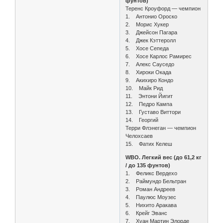
фунтов)
Теренс Кроуфорд — чемпион
1. Антонио Ороско
2. Морис Хукер
3. Джейсон Пагара
4. Джек Кэттеролл
5. Хосе Сепеда
6. Хосе Карлос Рамирес
7. Алекс Сауседо
8. Хироки Окада
9. Акихиро Кондо
10. Майк Рид
11. Энтони Йигит
12. Педро Кампа
13. Густаво Виттори
14. Георгий
Терри Флэнеган — чемпион
Челохсаев
15. Фатих Келеш
WBO. Легкий вес (до 61,2 кг
/ до 135 фунтов)
1. Феликс Вердехо
2. Раймундо Бельтран
3. Роман Андреев
4. Паулюс Моузес
5. Нихито Аракава
6. Крейг Эванс
7. Хуан Мартин Элорде