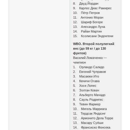
8. Дауд Йордан
9. Карлос Диас Рамирес
10. Пётр Петров
11. Антонио Моран
12. Шариф Богере
13. Алехандро Луна
14. Райан Мартин
15. Ксолисани Эндонгени
WBO. Второй полулегкий
вес (до 59 кг / до 130
фунтов)
Василий Ломаченко —
чемпион
1. Орландо Салидо
2. Евгений Чупраков
3. Масаюки Ито
4. Кеничи Огава
5. Хосе Лопес
6. Золтан Ковач
7. Альберто Мачадо
8. Сауль Родригес
9. Тевин Фармер
10. Мигель Марриага
11. Тердсак Яндаэнг
12. Армонито Дела Торре
13. Масару Суёши
14. Франсиско Фонсека