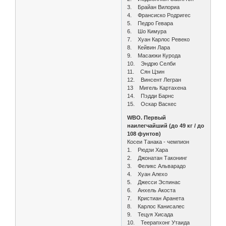
3. Брайан Вилориа
4. Франсиско Родригес
5. Педро Гевара
6. Шо Кимура
7. Хуан Карлос Ревеко
8. Кейвин Лара
9. Масаюки Курода
10. Эндрю Селби
11. Сян Цзин
12. Винсент Легран
13 Мигель Картахена
14. Пэдди Барнс
15. Оскар Васкес
WBO. Первый
наилегчайший (до 49 кг / до
108 фунтов)
Косеи Танака - чемпион
1. Рюдзи Хара
2. Джонатан Таконинг
3. Феликс Альварадо
4. Хуан Алехо
5. Джесси Эспинас
6. Анхель Акоста
7. Кристиан Аранета
8. Карлос Канисалес
9. Тецуя Хисада
10. Теерапхонг Утаида