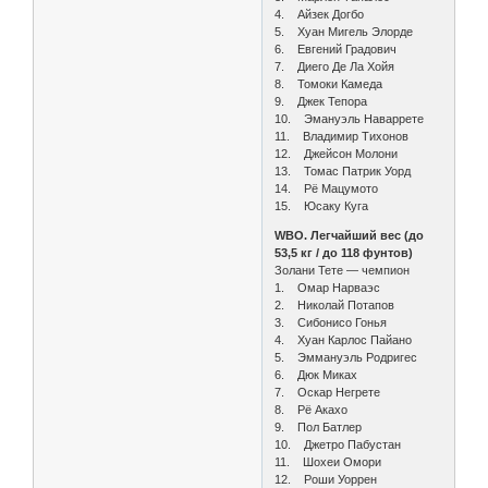
4. Айзек Догбо
5. Хуан Мигель Элорде
6. Евгений Градович
7. Диего Де Ла Хойя
8. Томоки Камеда
9. Джек Тепора
10. Эмануэль Наваррете
11. Владимир Тихонов
12. Джейсон Молони
13. Томас Патрик Уорд
14. Рё Мацумото
15. Юсаку Куга
WBO. Легчайший вес (до
53,5 кг / до 118 фунтов)
Золани Тете — чемпион
1. Омар Нарваэс
2. Николай Потапов
3. Сибонисо Гонья
4. Хуан Карлос Пайано
5. Эммануэль Родригес
6. Дюк Миках
7. Оскар Негрете
8. Рё Акахо
9. Пол Батлер
10. Джетро Пабустан
11. Шохеи Омори
12. Роши Уоррен