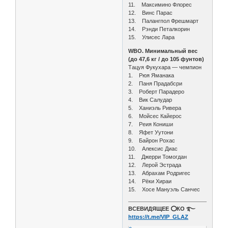
11. Максимино Флорес
12. Винс Парас
13. Палангпол Фрешмарт
14. Рэнди Петалкорин
15. Улисес Лара
WBO. Минимальный вес
(до 47,6 кг / до 105 фунтов)
Тацуя Фукухара — чемпион
1. Рюя Яманака
2. Паня Прадабсри
3. Роберт Парадеро
4. Вик Салудар
5. Ханиэль Ривера
6. Мойсес Кайерос
7. Реия Кониши
8. Яфет Уутони
9. Байрон Рохас
10. Алексис Диас
11. Джерри Томогдан
12. Лерой Эстрада
13. Абрахам Родригес
14. Рёки Хираи
15. Хосе Мануэль Санчес
ВСЕВИДЯЩЕЕ ⭕️КО ࿐
https://t.me/VIP_GLAZ