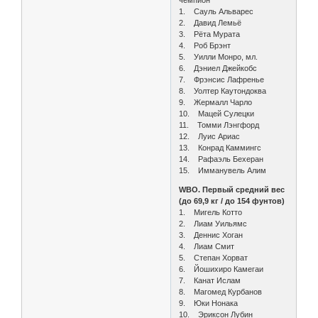
чемпион
1. Сауль Альварес
2. Давид Лемьё
3. Рёта Мурата
4. Роб Брэнт
5. Уилли Монро, мл.
6. Дэниел Джейкобс
7. Фрэнсис Лафренье
8. Уолтер Каутондоква
9. Жермалл Чарло
10. Мацей Сулецки
11. Томми Лэнгфорд
12. Луис Ариас
13. Конрад Каммингс
14. Рафаэль Бехеран
15. Имманувель Алим
WBO. Первый средний вес
(до 69,9 кг / до 154 фунтов)
1. Мигель Котто
2. Лиам Уильямс
3. Деннис Хоган
4. Лиам Смит
5. Степан Хорват
6. Йошихиро Камегаи
7. Канат Ислам
8. Магомед Курбанов
9. Юки Нонака
10. Эриксон Лубин