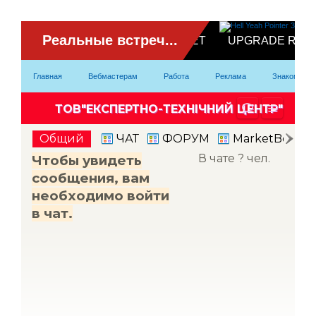
ВидеоЧат
Главная
Вебмастерам
Работа
Реклама
Знакомство
Партнерка
Модели
Контакты