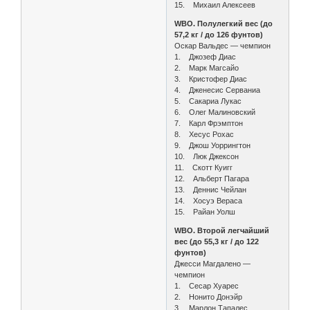
15. Михаил Алексеев
WBO. Полулегкий вес (до
57,2 кг / до 126 фунтов)
Оскар Вальдес — чемпион
1. Джозеф Диас
2. Марк Магсайо
3. Кристофер Диас
4. Дженесис Серваниа
5. Сакариа Лукас
6. Олег Малиновский
7. Карл Фрэмптон
8. Хесус Рохас
9. Джош Уоррингтон
10. Люк Джексон
11. Скотт Куигг
12. Альберт Пагара
13. Деннис Чейлан
14. Хосуэ Вераса
15. Райан Уолш
WBO. Второй легчайший
вес (до 55,3 кг / до 122
фунтов)
Джесси Магдалено —
чемпион
1. Сесар Хуарес
2. Нонито Донэйр
3. Марлон Тапалес