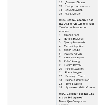
12. Доминик Бёсель
13. Роберт Парзечевски
14. Дэмьен Хупер
15. Фаньлун Мэн
WBO. Второй средний вес
(до 76,2 кг / до 168 фунтов)
Хильберто Рамирес —
чемпион
1. Джесси Харт
2. Патрик Нильсен
3. Тревор Маккамби
4. Матвей Коробов
5. Дэвид Брофи
6. Роамер Ангуло
7. Авни Йылдырым
8. Хабиб Ахмед
9. Шефат Исуфи
10. Робин Красники
11. Рокки Филдинг
12. Вижендер Сингх
13. Винсент Файгенбютц
14. Эрик Базинян
15. Зулипикер Маймайтьяли
WBO. Средний вес (до 72,6
кг / до 160 фунтов)
Билли Джо Сондерс —