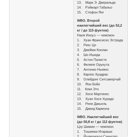
13. Марк Э. Джеральдо
14. Рэймарт Габальо
15. Стефон Янг
WBO. Второй
наилегчайший вес (до 52,2
кг / до 115 фунтов)
Наоя Иноуэ — чемпион
1. Хуан Франсиско Эстрада
2. Рекс Цо
3. Джейми Конлан
4. Шо Ишида
5. Астон Палисте
6. Фелипе Орукута
7. Антонио Ньевес
8. Карлос Куадрас
9. Олейдонг Ситсамерчай
10. Яон Бойо
11. Коки Это
12. Хосе Мартинес
13. Хуан Хосе Хурадо
14. Рене Дакьель
15. Давид Кармона
WBO. Наилегчайший вес
(до 50,8 кг / до 112 фунтов)
Цзу Шимин — чемпион
1. Тошиюки Игараши
2. Йодмонгкол Саенгтеп