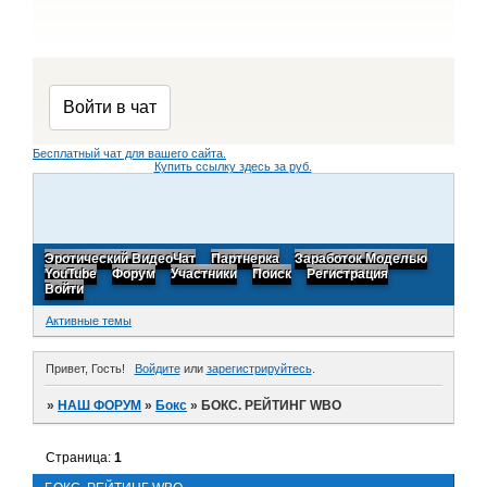
Бесплатный чат для вашего сайта.
Купить ссылку здесь за
руб.
Эротический ВидеоЧат
Партнерка
Заработок Моделью
YouTube
Форум
Участники
Поиск
Регистрация
Войти
Активные темы
Привет, Гость!
Войдите
или
зарегистрируйтесь
.
»
НАШ ФОРУМ
»
Бокс
»
БОКС. РЕЙТИНГ WBO
Страница:
1