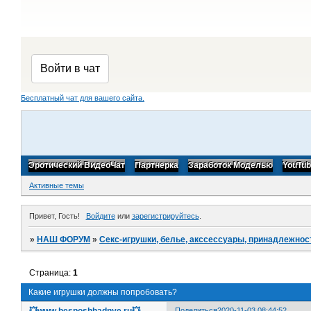
Бесплатный чат для вашего сайта.
Эротический ВидеоЧат
Партнерка
Заработок Моделью
YouTu
Активные темы
Привет, Гость!
Войдите
или
зарегистрируйтесь
.
»
НАШ ФОРУМ
»
Секс-игрушки, белье, акссессуары, принадлежнос
Страница:
1
Какие игрушки должны попробовать?
💥www.besposhhadnye.ru💥
Поделиться
2020-11-03 08:44:52