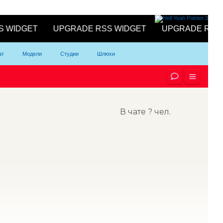
ат
Модели
Студии
Шлюхи