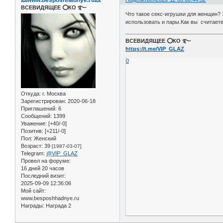
ВСЕВИДЯЩЕЕ ⭕️КО ࿐
Что такое секс-игрушки для женщин?
использовать и пары.Как вы считаете
ВСЕВИДЯЩЕЕ ⭕️КО ࿐
https://t.me/VIP_GLAZ
0
Откуда:
г. Москва
Зарегистрирован
: 2020-06-18
Приглашений:
6
Сообщений:
1399
Уважение:
[+40/-0]
Позитив:
[+211/-0]
Пол:
Женский
Возраст:
39
[1987-03-07]
Telegram:
@VIP_GLAZ
Провел на форуме:
16 дней 20 часов
Последний визит:
2025-09-09 12:36:06
Мой сайт:
www.besposhhadnye.ru
Награды:
Награда 2