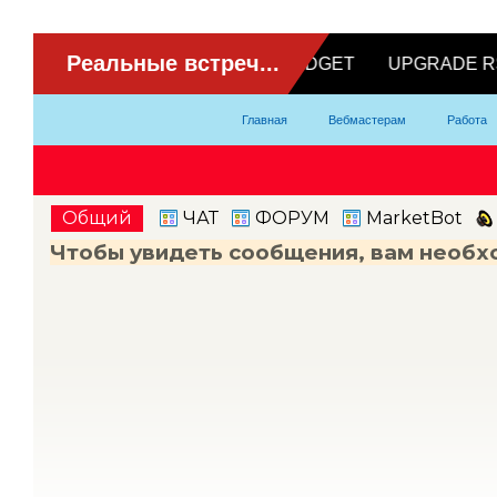
ВидеоЧат
Главная
Вебмастерам
Работа
Партнерка
Модели
Контакты