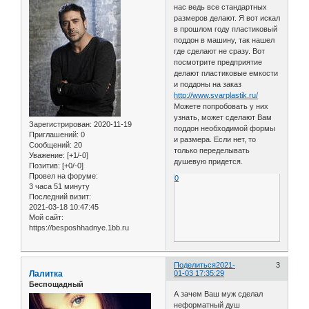
нас ведь все стандартных
размеров делают. Я вот искал
в прошлом году пластиковый
поддон в машину, так нашел
где сделают не сразу. Вот
посмотрите предприятие
делают пластиковые емкости
и поддоны на заказ
http://www.svarplastik.ru/
Можете попробовать у них
узнать, может сделают Вам
Зарегистрирован
: 2020-11-19
поддон необходимой формы
Приглашений:
0
и размера. Если нет, то
Сообщений:
20
только переделывать
Уважение:
[+1/-0]
душевую придется.
Позитив:
[+0/-0]
Провел на форуме:
0
3 часа 51 минуту
Последний визит:
2021-03-18 10:47:45
Мой сайт:
https://besposhhadnye.1bb.ru
Поделиться
2021-
3
Лалитка
01-03 17:35:29
Беспощадный
А зачем Ваш муж сделал
неформатный душ