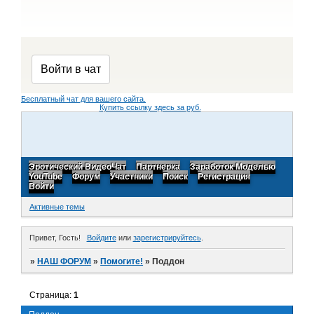
Бесплатный чат для вашего сайта.
Купить ссылку здесь за
руб.
Эротический ВидеоЧат
Партнерка
Заработок Моделью
YouTube
Форум
Участники
Поиск
Регистрация
Войти
Активные темы
Привет, Гость!
Войдите
или
зарегистрируйтесь
.
»
НАШ ФОРУМ
»
Помогите!
»
Поддон
Страница:
1