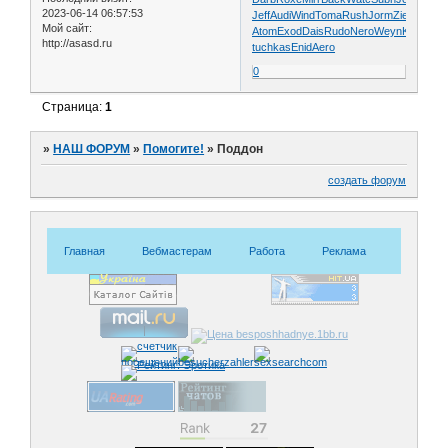
2023-06-14 06:57:53
Jeff
Audi
Wind
Toma
Rush
Jorm
Ziel
Will
Har
Мой сайт:
Atom
Exod
Dais
Rudo
Nero
Weyn
Klau
MPE
http://asasd.ru
tuchkas
Enid
Aero
0
Страница:
1
»
НАШ ФОРУМ
»
Помогите!
»
Поддон
создать форум
Главная
Вебмастерам
Работа
Реклама
Знакомс