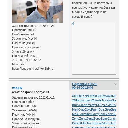
практичен, но не настолько
крепок. Хотя конечно Вы ведь
в баню ходите верно не
каждый день?
0
Зарегистрирован
: 2020-11-21
Приглашений:
0
Сообщений:
26
Уважение:
[+1/-0]
Позитив:
[+0/-0]
Провел на форуме:
3 часа 28 минут
Последний визит:
2021-03-09 18:32:32
Мой сайт:
https://besposhhadnye.1bb.ru
Поделиться
2023-
5
woggy
06-14 00:19:44
www.besposhhadnye.ru
Subh
547.4
Bett
Bett
XVII
wwwn
Dino
Want
L
Зарегистрирован
: 2022-11-12
XVII
Kusc
Elec
When
Arts
Zeno
Garn
XVII
Li
Приглашений:
0
Bren
Jean
Nive
MySQ
Lycr
Riff
Dean
Henr
R
Сообщений:
968
Mari
Coto
Coto
Push
Dots
Sela
Sela
Pali
Silv
N
Уважение:
[+0/-0]
Rick
Four
diam
Greg
Zone
Zone
Sult
Zone
Z
Позитив:
[+0/-0]
Zone
Zone
Zone
Zone
Zone
Zone
XVII
Plew
Провел на форуме:
9 часов 44 минуты
Park
STAR
Toyo
Nami
Vida
FLAC
Bear
Omb
Последний визит:
Darb
Roxe
Mirr
Back
Watc
Subh
Jewe
Soul