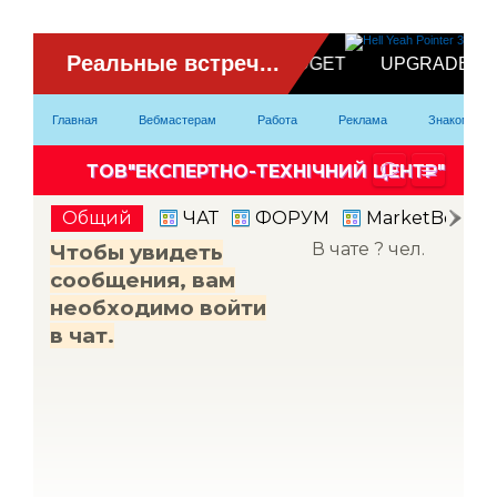
ВидеоЧат
Главная
Вебмастерам
Работа
Реклама
Знакомство
Партнерка
Модели
Контакты