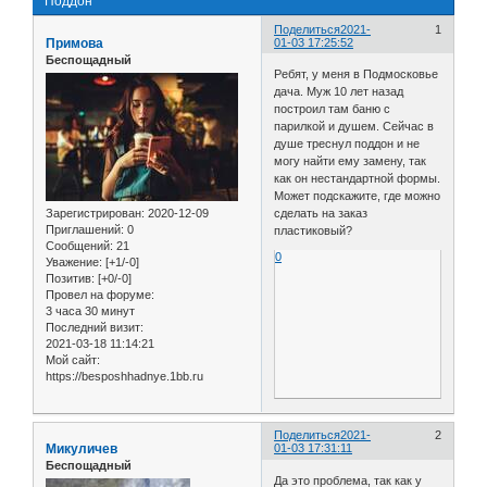
Поддон
Поделиться
2021-
1
Примова
01-03 17:25:52
Беспощадный
Ребят, у меня в Подмосковье
дача. Муж 10 лет назад
построил там баню с
парилкой и душем. Сейчас в
душе треснул поддон и не
могу найти ему замену, так
как он нестандартной формы.
Может подскажите, где можно
Зарегистрирован
: 2020-12-09
сделать на заказ
Приглашений:
0
пластиковый?
Сообщений:
21
0
Уважение:
[+1/-0]
Позитив:
[+0/-0]
Провел на форуме:
3 часа 30 минут
Последний визит:
2021-03-18 11:14:21
Мой сайт:
https://besposhhadnye.1bb.ru
Поделиться
2021-
2
Микуличев
01-03 17:31:11
Беспощадный
Да это проблема, так как у