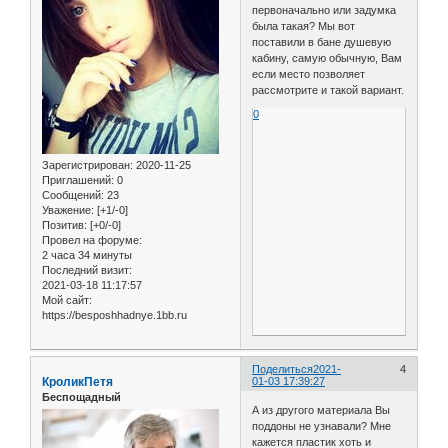
первоначально или задумка
была такая? Мы вот
поставили в бане душевую
кабину, самую обычную, Вам
если место позволяет
рассмотрите и такой вариант.
0
Зарегистрирован
: 2020-11-25
Приглашений:
0
Сообщений:
23
Уважение:
[+1/-0]
Позитив:
[+0/-0]
Провел на форуме:
2 часа 34 минуты
Последний визит:
2021-03-18 11:17:57
Мой сайт:
https://besposhhadnye.1bb.ru
Поделиться
2021-
4
КроликПетя
01-03 17:39:27
Беспощадный
А из другого материала Вы
поддоны не узнавали? Мне
кажется пластик хоть и