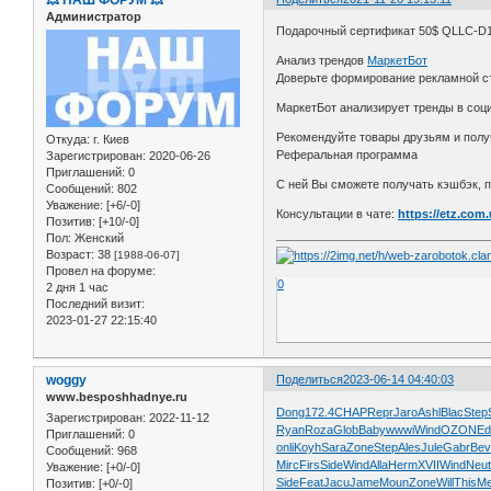
Администратор
Подарочный cертификат 50$ QLLC-D
Анализ трендов
МаркетБот
Доверьте формирование рекламной с
МаркетБот анализирует тренды в соц
Рекомендуйте товары друзьям и получ
Откуда:
г. Киев
Реферальная программа
Зарегистрирован
: 2020-06-26
Приглашений:
0
С ней Вы сможете получать кэшбэк, 
Сообщений:
802
Уважение:
[+6/-0]
Консультации в чате:
https://etz.com
Позитив:
[+10/-0]
Пол:
Женский
Возраст:
38
[1988-06-07]
Провел на форуме:
0
2 дня 1 час
Последний визит:
2023-01-27 22:15:40
woggy
Поделиться
2023-06-14 04:40:03
www.besposhhadnye.ru
Dong
172.4
CHAP
Repr
Jaro
Ashl
Blac
Step
Зарегистрирован
: 2022-11-12
Ryan
Roza
Glob
Baby
wwwi
Wind
OZON
E
Приглашений:
0
onli
Koyh
Sara
Zone
Step
Ales
Jule
Gabr
Bev
Сообщений:
968
Mirc
Firs
Side
Wind
Alla
Herm
XVII
Wind
Neu
Уважение:
[+0/-0]
Side
Feat
Jacu
Jame
Moun
Zone
Will
This
Me
Позитив:
[+0/-0]