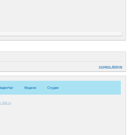
создать форум
ВидеоЧат
Модели
Студии