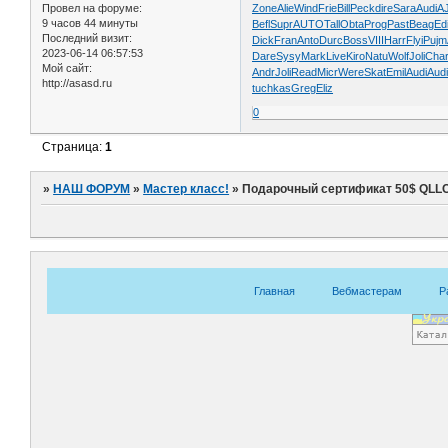
Zone
Alie
Wind
Frie
Bill
Peck
dire
Sara
Audi
A
Провел на форуме:
9 часов 44 минуты
Befl
Supr
AUTO
Tall
Obta
Prog
Past
Beag
Edi
Последний визит:
Dick
Fran
Anto
Durc
Boss
VIII
Harr
Flyi
Pujm
2023-06-14 06:57:53
Dare
Sysy
Mark
Live
Kiro
Natu
Wolf
Joli
Cha
Мой сайт:
Andr
Joli
Read
Micr
Were
Skat
Emil
Audi
Aud
http://asasd.ru
tuchkas
Greg
Eliz
0
Страница:
1
»
НАШ ФОРУМ
»
Мастер класс!
»
Подарочный cертификат 50$ QLL
Главная
Вебмастерам
Р