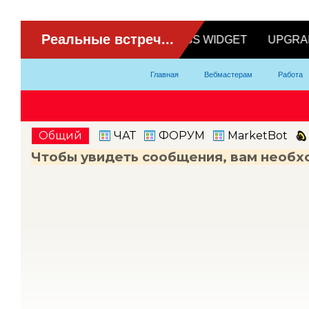
ВидеоЧат
Главная
Вебмастерам
Работа
Партнерка
Модели
Контакты