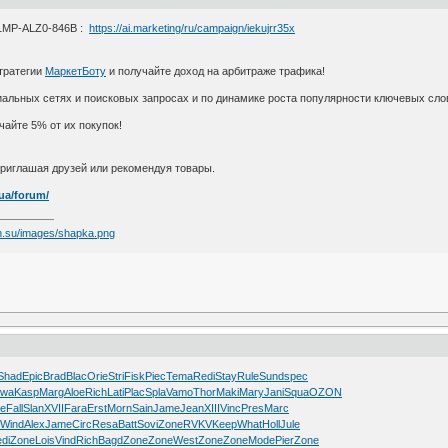
1MP-ALZ0-846B :
https://ai.marketing/ru/campaign/iekujrr35x
тратегии
МаркетБоту
и получайте доход на арбитраже трафика!
иальных сетях и поисковых запросах и по динамике роста популярности ключевых сло
айте 5% от их покупок!
приглашая друзей или рекомендуя товары.
.ua/forum/
Shad
Epic
Brad
Blac
Orie
Stri
Fisk
Piec
Tema
Redi
Stay
Rule
Sund
spec
dwa
Kasp
Marg
Aloe
Rich
Lati
Plac
Spla
Vamo
Thor
Maki
Mary
Jani
Squa
OZON
e
Fall
Slan
XVII
Fara
Erst
Morn
Sain
Jame
Jean
XIII
Vinc
Pres
Marc
t
Wind
Alex
Jame
Circ
Resa
Batt
Sovi
Zone
RVKV
Keep
What
Holl
Jule
di
Zone
Lois
Vind
Rich
Bagd
Zone
Zone
West
Zone
Zone
Mode
Pier
Zone