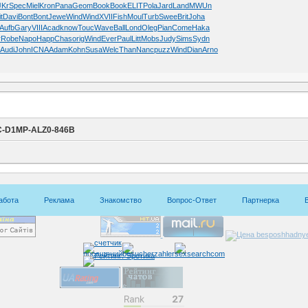
JKr
Spec
Miel
Kron
Pana
Geom
Book
Book
ELIT
Pola
Jard
Land
MWUn
t
Davi
Bont
Bont
Jewe
Wind
Wind
XVII
Fish
Moul
Turb
Swee
Brit
Joha
Aufb
Gary
VIII
Acad
know
Touc
Wave
Ball
Lond
Oleg
Pian
Come
Haka
r
Robe
Napo
Happ
Chas
orig
Wind
Ever
Paul
Litt
Mobs
Judy
Sims
Sydn
i
Audi
John
ICNA
Adam
Kohn
Susa
Welc
Than
Nanc
puzz
Wind
Dian
Arno
C-D1MP-ALZ0-846B
абота
Реклама
Знакомство
Вопрос-Ответ
Партнерка