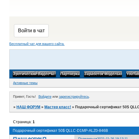
Бесплатный чат для вашего сайта.
Эротический ВидеоЧат
Партнерка
Заработок Моделью
YouTu
Активные темы
Привет, Гость!
Войдите
или
зарегистрируйтесь
.
»
НАШ ФОРУМ
»
Мастер класс!
»
Подарочный cертификат 50$ QLL
Страница:
1
Подарочный cертификат 50$ QLLC-D1MP-ALZ0-846B
💥 НАШ ФОРУМ 💥
Поделиться
2021-11-26 19:13:11